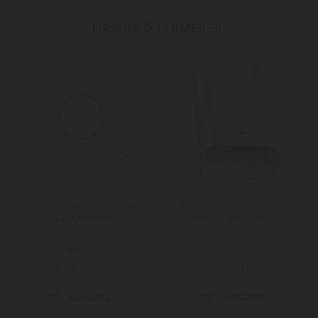
HASONLÓ TERMÉKEK:
Siguro Aroma Ring for SGR-AD-
DuraHome radiátorokhoz,
N30 Utántöltő
kerámia_8017 Párásító
Mai ár:
Mai ár:
1.810
4.390
Ft
Ft