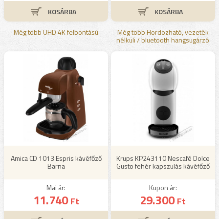
Még több UHD 4K felbontású
Még több Hordozható, vezeték
nélküli / bluetooth hangsugárzó
Amica CD 1013 Espris kávéfőző
Krups KP243110 Nescafé Dolce
Barna
Gusto fehér kapszulás kávéfőző
Mai ár:
Kupon ár:
11.740
29.300
Ft
Ft