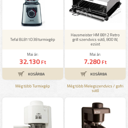
Hausmeister HM 8812 Retro
Tefal BL811D38 turmixgép
grill szendvics sütő, 800 W,
ezüst
Mai ár:
Mai ár:
32.130
7.280
Ft
Ft
Még több Turmixgép
Még több Melegszendvics / gofri
sütő