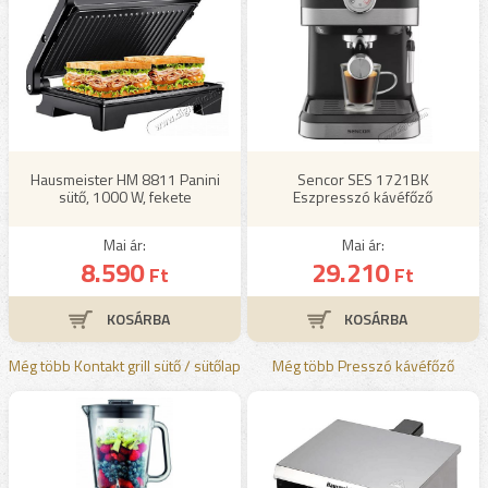
Hausmeister HM 8811 Panini
Sencor SES 1721BK
sütő, 1000 W, fekete
Eszpresszó kávéfőző
Mai ár:
Mai ár:
8.590
29.210
Ft
Ft
Még több Kontakt grill sütő / sütőlap
Még több Presszó kávéfőző