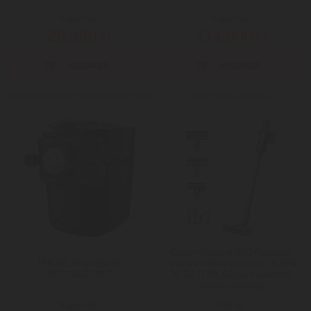
Kupon ár:
Kupon ár:
28.380
131.000
Ft
Ft
Még több Konyhai különlegesség
Még több Okosóra
Dyson Cyclone V10 Absolute
PHILIPS HR2665/96
Vezeték nélküli porszívó, 525W,
TÉSZTAKÉSZÍTŐ
25.2V, 0,76l, 60 perc üzemidő,
Szürke/Narancs
Kupon ár:
Mai ár: