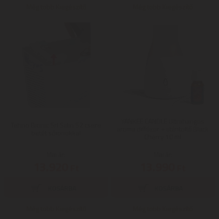
Még több Kiegészítő
Még több Kiegészítő
YANKEE CANDLE Ultrahangos
Tehno Bionic Srl Salin S2 csere
aroma diffúzor + utántöltő Black
betét sóionokkal
Cherry 10 ml
Mai ár:
Mai ár:
13.920
13.990
Ft
Ft
Még több Kiegészítő
Még több Kiegészítő