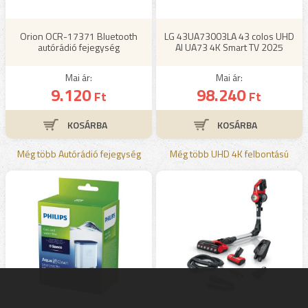
Orion OCR-17371 Bluetooth
LG 43UA73003LA 43 colos UHD
autórádió fejegység
AI UA73 4K Smart TV 2025
Mai ár:
Mai ár:
9.120
98.240
Ft
Ft
Még több Autórádió fejegység
Még több UHD 4K felbontású