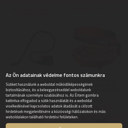
Még több Filter / tisztító /
Még több Kézi / álló porszívó
vízkőmentesítő
Az Ön adatainak védelme fontos számunkra
Hausmeister HM 6149 Da
SAMSUNG VC07M2110SR/GE
Sütiket használunk a weboldal működőképességének
Gennaro 1200W 30 cm
porzsák nélküli porszívó
biztosításához, és a beleegyezéseddel weboldalunk
elektromos pizzasütő, piros
tartalmának személyre szabásához is. Az Értem gombra
Mai ár:
Kupon ár:
kattintva elfogadod a sütik használatát és a weboldal
19.990
28.380
viselkedésével kapcsolatos adatok átadását a célzott
Ft
Ft
hirdetések megjelenítésére a közösségi hálózatokon és más
weboldalakon található hirdetési felületeken.