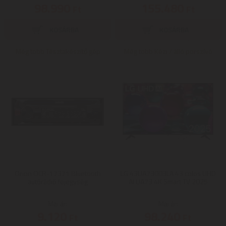
98.990
155.480
Ft
Ft
Még több Tésztakészítő gép
Még több Kézi / álló porszívó
Orion OCR-17371 Bluetooth
LG 43UA73003LA 43 colos UHD
autórádió fejegység
AI UA73 4K Smart TV 2025
Mai ár:
Mai ár:
9.120
98.240
Ft
Ft