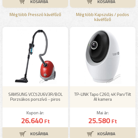
Még több Presszó kávéfőző
Még több Kapszulás / podos
kávéfőző
SAMSUNG VCC52U6V3R/BOL
TP-LINK Tapo C260, 4K Pan/Tilt
Porzsákos porszívó - piros
AI kamera
Kupon ár:
Mai ár:
26.640
25.580
Ft
Ft