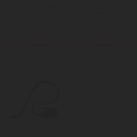
Bosch BBS711ANM Perfect
PHILIPS CA6903/10 vízkő- és
Selection akkumulátoros
vízszűrő
porszívó - piros
Mai ár:
Kupon ár:
4.720
115.470
Ft
Ft
Még több Filter / tisztító /
Még több Kézi / álló porszívó
vízkőmentesítő
SAMSUNG VC07M2110SR/GE