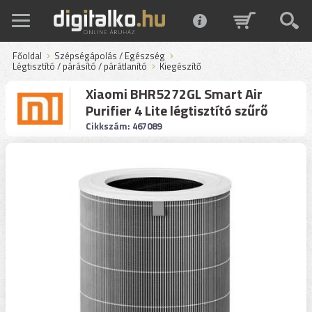
Főoldal
Szépségápolás / Egészség
Légtisztító / párásító / párátlanító
Kiegészítő
Xiaomi BHR5272GL Smart Air
Purifier 4 Lite légtisztító szűrő
Cikkszám: 467089