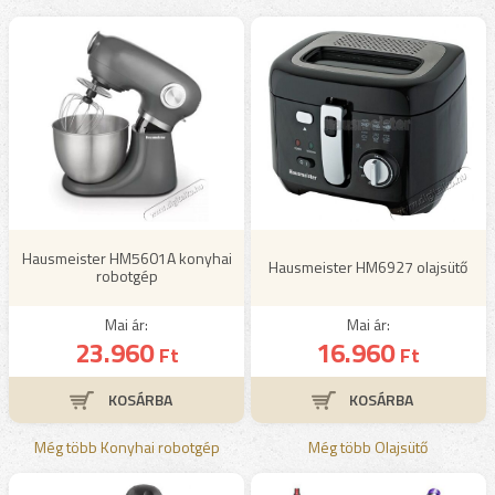
Hausmeister HM5601A konyhai
Hausmeister HM6927 olajsütő
robotgép
Mai ár:
Mai ár:
23.960
16.960
Ft
Ft
Még több Konyhai robotgép
Még több Olajsütő