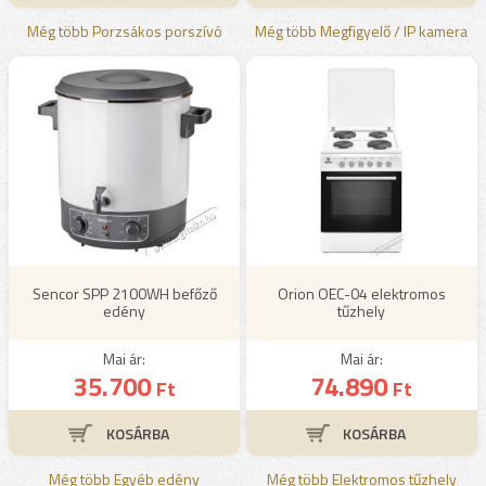
Még több Porzsákos porszívó
Még több Megfigyelő / IP kamera
Sencor SPP 2100WH befőző
Orion OEC-04 elektromos
edény
tűzhely
Mai ár:
Mai ár:
35.700
74.890
Ft
Ft
Még több Egyéb edény
Még több Elektromos tűzhely