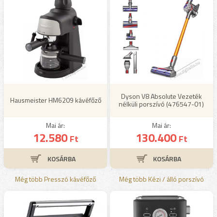
Dyson V8 Absolute Vezeték
Hausmeister HM6209 kávéfőző
nélküli porszívó (476547-01)
Mai ár:
Mai ár:
12.580
130.400
Ft
Ft
Még több Presszó kávéfőző
Még több Kézi / álló porszívó