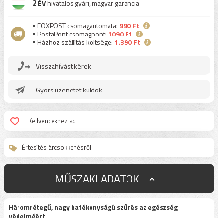
2
ÉV
hivatalos gyári, magyar garancia
FOXPOST csomagautomata:
990 Ft
PostaPont csomagpont:
1090 Ft
Házhoz szállítás költsége:
1.390 Ft
Visszahívást kérek
Gyors üzenetet küldök
Kedvencekhez ad
Értesítés árcsökkenésről
MŰSZAKI ADATOK
Háromrétegű, nagy hatékonyságú szűrés az egészség
védelméért