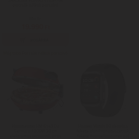
porzsák nélküli porszívó
Mai ár:
19.990
Ft
Még több Porzsák nélküli porszívó
Hausmeister HM 6149 Da
Huawei Watch D2 okosóra,
Gennaro 1200W 30 cm
fekete alumíniumötvözet tok,
elektromos pizzasütő, piros
fekete fluoroelasztomer szíj