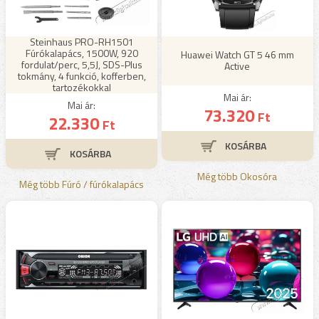
Steinhaus PRO-RH1501
Fúrókalapács, 1500W, 920
Huawei Watch GT 5 46 mm
fordulat/perc, 5,5J, SDS-Plus
Active
tokmány, 4 funkció, kofferben,
tartozékokkal
Mai ár:
Mai ár:
73.320
Ft
22.330
Ft
Még több Okosóra
Még több Fúró / fúrókalapács