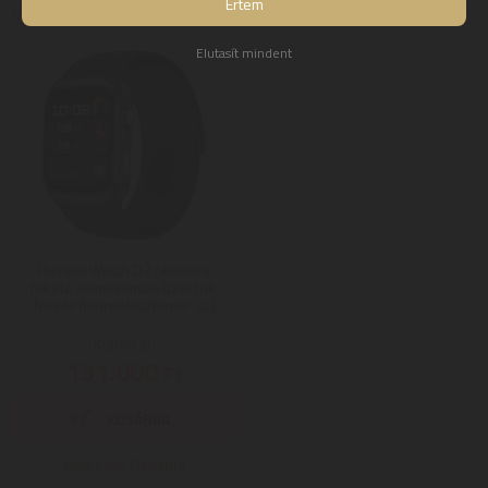
Értem
Még több Porzsák nélküli porszívó
Még több Konyhai különlegesség
Elutasít mindent
Huawei Watch D2 okosóra,
fekete alumíniumötvözet tok,
fekete fluoroelasztomer szíj
Kupon ár:
131.000
Ft
Még több Okosóra