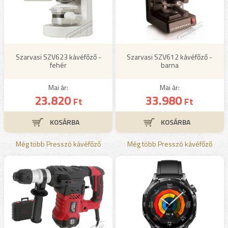
Szarvasi SZV623 kávéfőző -
Szarvasi SZV612 kávéfőző -
fehér
barna
Mai ár:
Mai ár:
23.820
33.980
Ft
Ft
Még több Presszó kávéfőző
Még több Presszó kávéfőző