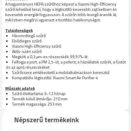
A hagyományos HEPA szűrőhöz képest a Xiaomi High-Efficiency
szűrő lehetővé teszi, hogy a légtisztító kevesebb zajt keltsen és
kevesebb energiát fogyasszon. A szűrőn több levegő áramlik át,
miközben megőrzi ugyanazt a tisztítási hatékonyságot.
Tulajdonságok
Háromrétegű szűrő
Elsődleges szűrő
Xiaomi High-Efficiency szűrő
Aktív-szén szűrő
Megköti a 0,3 µm-es részecskék 99,97%-át
Felfogja a port, a PM 2,5-öt, a pollent, a háziállatok szőrét, a füstöt
és az apró részecskéket
Szűrőcsere emlékeztető a mobilalkalmazáson keresztül
Kompatibilis légtisztító: Xiaomi Smart Air Purifier 4
Műszaki adatok
Szűrő élettartama: 6-12 hónap
Termék külső átmérője: 210 mm
Termék magassága: 293 mm
Népszerű termékeink