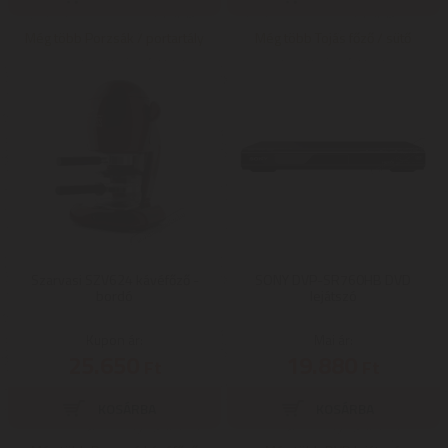
Még több Porzsák / portartály
Még több Tojás főző / sütő
Szarvasi SZV624 kávéfőző -
SONY DVP-SR760HB DVD
bordó
lejátszó
Kupon ár:
Mai ár:
25.650
19.880
Ft
Ft