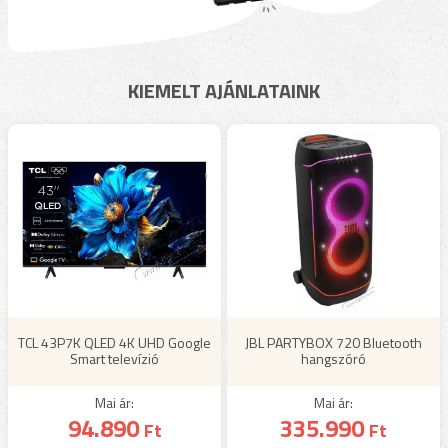
KIEMELT AJÁNLATAINK
TCL 43P7K QLED 4K UHD Google
JBL PARTYBOX 720 Bluetooth
Smart televízió
hangszóró
Mai ár:
Mai ár:
94.890
335.990
Ft
Ft