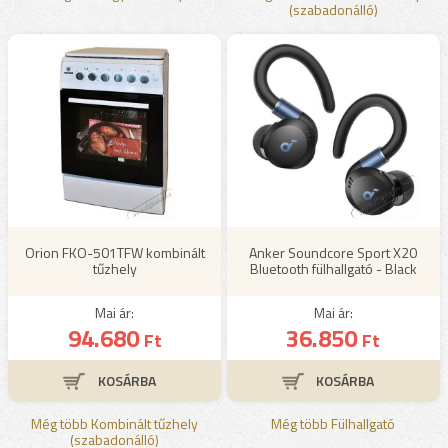
(szabadonálló)
Orion FKO-501TFW kombinált
Anker Soundcore Sport X20
tűzhely
Bluetooth fülhallgató - Black
Mai ár:
Mai ár:
94.680
36.850
Ft
Ft
Még több Kombinált tűzhely
Még több Fülhallgató
(szabadonálló)