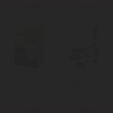
Még több Autórádió fejegység
Még több UHD 4K felbontású
Bosch BBS711ANM Perfect
PHILIPS CA6903/10 vízkő- és
Selection akkumulátoros
vízszűrő
porszívó - piros
Mai ár:
Kupon ár:
4.720
115.470
Ft
Ft