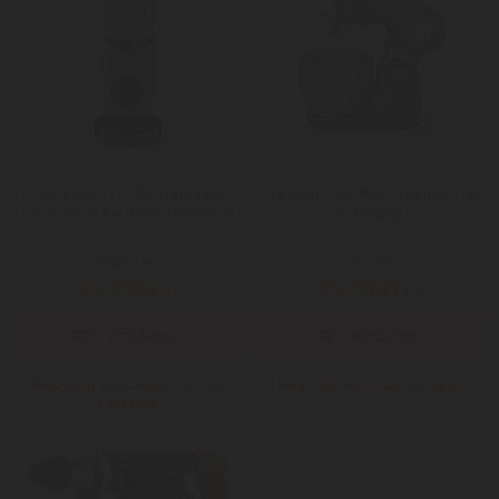
Krups KP243110 Nescafé Dolce
Hausmeister HM5601A konyhai
Gusto fehér kapszulás kávéfőző
robotgép
Kupon ár:
Mai ár:
29.300
23.960
Ft
Ft
Még több Kapszulás / podos
Még több Konyhai robotgép
kávéfőző