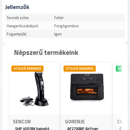
Jellemzők
Termék színe
Fehér
Hangerőszabályzó
Forgógombos
Fogantyú(k)
Igen
Népszerű termékeink
UTOLSÓ DARABOK
UTOLSÓ DARABOK
EXPRES
SENCOR
GORENJE
COLO
SHP 4501BK hajnyíró
AF2700BP Airfryer
CW-11