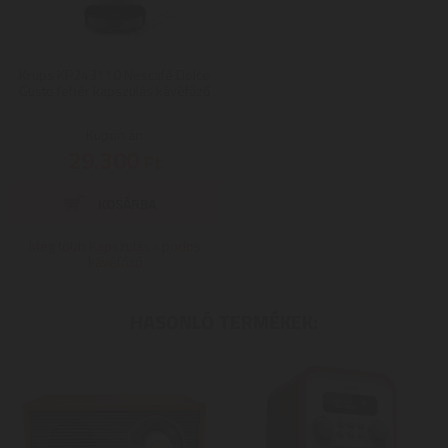
Krups KP243110 Nescafé Dolce
Gusto fehér kapszulás kávéfőző
Kupon ár:
29.300
Ft
Még több Kapszulás / podos
kávéfőző
HASONLÓ TERMÉKEK: