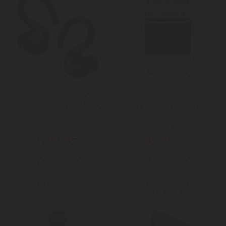
Anker Soundcore Sport X20
Orion FGO-400W Szabadonálló
Bluetooth fülhallgató - Black
gáztűzhely - fehér
Mai ár:
Mai ár:
36.850
81.940
Ft
Ft
Még több Fülhallgató
Még több Gáztűzhely
(szabadonálló)