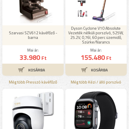
Dyson Cyclone V10 Absolute
Szarvasi SZV612 kávéfőző -
Vezeték nélküli porszívó, 525W,
barna
25.2V, 0,76l, 60 perc üzemidő,
Szürke/Narancs
Mai ár:
Mai ár:
33.980
155.480
Ft
Ft
Még több Presszó kávéfőző
Még több Kézi / álló porszívó