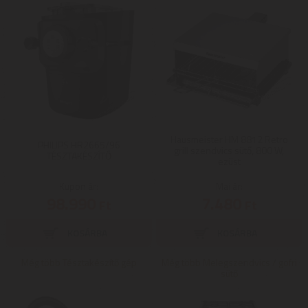
Hausmeister HM 8812 Retro
PHILIPS HR2665/96
grill szendvics sütő, 800 W,
TÉSZTAKÉSZÍTŐ
ezüst
Kupon ár:
Mai ár:
98.990
7.480
Ft
Ft
Még több Tésztakészítő gép
Még több Melegszendvics / gofri
sütő