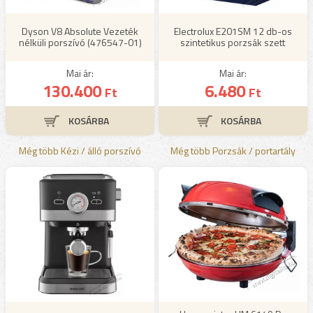
Dyson V8 Absolute Vezeték
Electrolux E201SM 12 db-os
nélküli porszívó (476547-01)
szintetikus porzsák szett
Mai ár:
Mai ár:
130.400
6.480
Ft
Ft
Még több Kézi / álló porszívó
Még több Porzsák / portartály