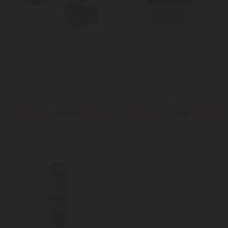
Anker Soundcore Sport X20
Orion FGO-400W Szabadonálló
Bluetooth fülhallgató - Black
gáztűzhely - fehér
Mai ár:
Mai ár:
36.850
81.940
Ft
Ft
Még több Fülhallgató
Még több Gáztűzhely
(szabadonálló)