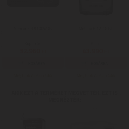
Sencor SIR 5100WDB
Metabo R 12-18 BT
Kupon ár:
Mai ár:
32.960
43.990
Ft
Ft
Még több Asztali rádió
Még több Asztali rádió
AKIK EZT A TERMÉKET MEGVETTÉK, EZT IS
MEGNÉZTÉK: