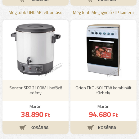
Még több UHD 4K felbontású
Még több Megfigyelő / IP kamera
Sencor SPP 2100WH befőző
Orion FKO-501TFW kombinált
edény
tűzhely
Mai ár:
Mai ár:
38.890
94.680
Ft
Ft