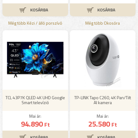
Még több Kézi / álló porszívó
Még több Okosóra
TCL 43P7K QLED 4K UHD Google
TP-LINK Tapo C260, 4K Pan/Tilt
Smart televízió
AI kamera
Mai ár:
Mai ár:
94.890
25.580
Ft
Ft