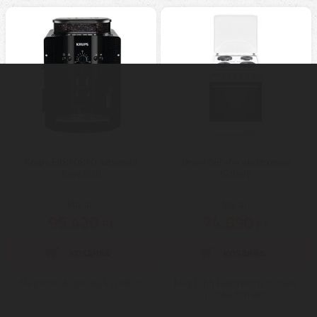
Krups EA810870 automata
Orion OEC-04 elektromos
kávéfőző
tűzhely
Mai ár:
Mai ár:
95.420
74.890
Ft
Ft
Még több Automata kávéfőző
Még több Elektromos tűzhely
(szabadonálló)