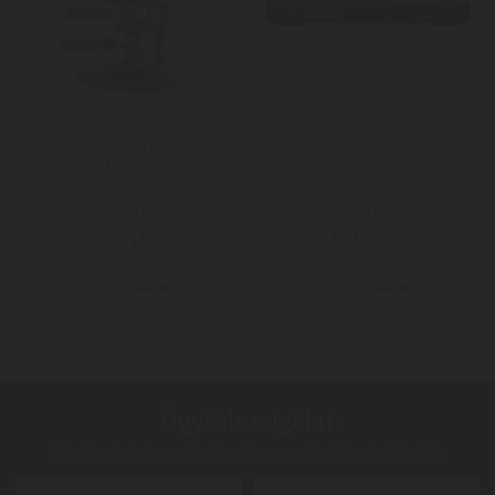
Szarvasi SZV624 kávéfőző -
SONY DVP-SR760HB DVD
bordó
lejátszó
Kupon ár:
Mai ár:
25.110
19.880
Ft
Ft
Még több Presszó kávéfőző
Még több DVD lejátszó
Ügyfélszolgálat:
Kérdéseivel, észrevételeivel keresse ügyfélszolgálatunkat