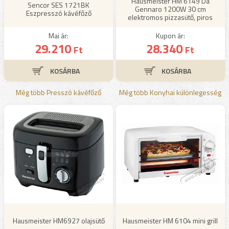
Hausmeister HM 6149 Da
Sencor SES 1721BK
Gennaro 1200W 30 cm
Eszpresszó kávéfőző
elektromos pizzasütő, piros
Mai ár:
Kupon ár:
29.210
28.340
Ft
Ft
Még több Presszó kávéfőző
Még több Konyhai különlegesség
Hausmeister HM6927 olajsütő
Hausmeister HM 6104 mini grill