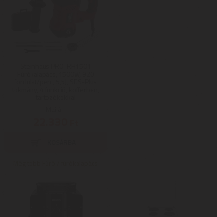
Steinhaus PRO-RH1501
Fúrókalapács, 1500W, 920
fordulat/perc, 5,5J, SDS-Plus
tokmány, 4 funkció, kofferben,
tartozékokkal
Mai ár:
22.330
Ft
Még több Fúró / fúrókalapács