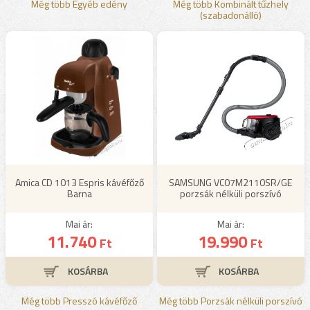
Még több Egyéb edény
Még több Kombinált tűzhely
(szabadonálló)
Amica CD 1013 Espris kávéfőző
SAMSUNG VC07M2110SR/GE
Barna
porzsák nélküli porszívó
Mai ár:
Mai ár:
11.740
19.990
Ft
Ft
Még több Presszó kávéfőző
Még több Porzsák nélküli porszívó