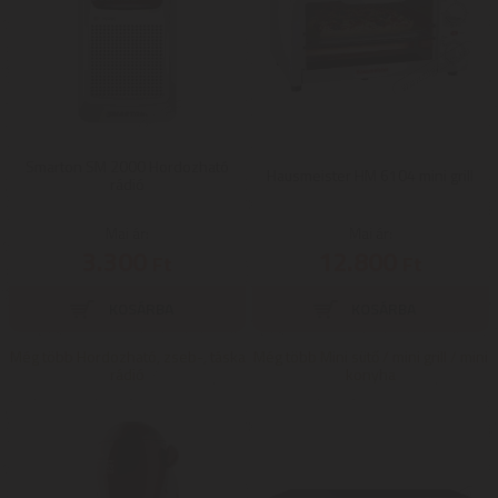
Smarton SM 2000 Hordozható
Hausmeister HM 6104 mini grill
rádió
Mai ár:
Mai ár:
3.300
12.800
Ft
Ft
Még több Hordozható, zseb-, táska
Még több Mini sütő / mini grill / mini
rádió
konyha