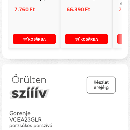
tisztí
7.760 Ft
66.390 Ft
2.05
KOSÁRBA
KOSÁRBA