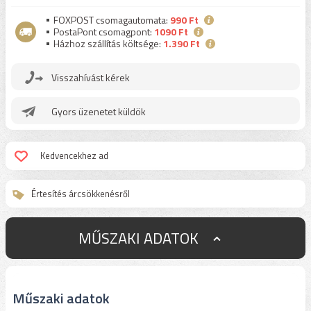
FOXPOST csomagautomata:
990 Ft
PostaPont csomagpont:
1090 Ft
Házhoz szállítás költsége:
1.390 Ft
Visszahívást kérek
Gyors üzenetet küldök
Kedvencekhez ad
Értesítés árcsökkenésről
MŰSZAKI ADATOK
Műszaki adatok