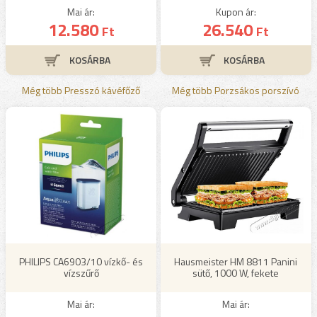
Mai ár:
Kupon ár:
12.580
26.540
Ft
Ft
Még több Presszó kávéfőző
Még több Porzsákos porszívó
PHILIPS CA6903/10 vízkő- és
Hausmeister HM 8811 Panini
vízszűrő
sütő, 1000 W, fekete
Mai ár:
Mai ár: