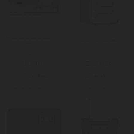
TechniSat FM Classic 205, gray /
Denver DAB-48 WHITE
golden oak
Mai ár:
Mai ár:
14.430
20.480
Ft
Ft
Még több Asztali rádió
Még több Asztali rádió