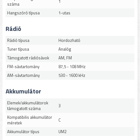
1
száma
Hangszóró típusa
1-utas
Rádió
Rádió típusa
Hordozható
Tuner típusa
Analóg
Támogatott rádiósávok
AM, FM
FM-sávtartomány
87,5 - 108 MHz
AM-sávtartomány
530 - 1600 kHz
Akkumulátor
Elemek/akkumulátorok
3
támogatott száma
Kompatibilis akkumulátor
C
méretek
Akkumulátor típus
UM2