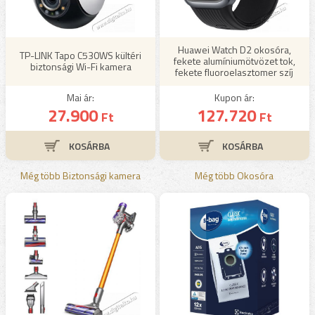
Huawei Watch D2 okosóra,
TP-LINK Tapo C530WS kültéri
fekete alumíniumötvözet tok,
biztonsági Wi-Fi kamera
fekete fluoroelasztomer szíj
Mai ár:
Kupon ár:
27.900
127.720
Ft
Ft
Még több Biztonsági kamera
Még több Okosóra