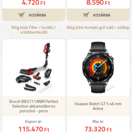
4.720
8.590
Ft
Ft
Még több Filter / tisztító /
Még több Kontakt grill sütő / sütőlap
vízkőmentesítő
Bosch BBS711ANM Perfect
Huawei Watch GT 5 46 mm
Selection akkumulátoros
Active
porszívó - piros
Kupon ár:
Mai ár:
115.470
73.320
Ft
Ft