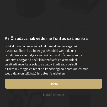
Hausmeister HM 8812 Retro
PHILIPS HR2665/96
grill szendvics sütő, 800 W,
TÉSZTAKÉSZÍTŐ
ezüst
Az Ön adatainak védelme fontos számunkra
Kupon ár:
Mai ár:
98.990
7.480
Sütiket használunk a weboldal működőképességének
Ft
Ft
biztosításához, és a beleegyezéseddel weboldalunk
tartalmának személyre szabásához is. Az Értem gombra
kattintva elfogadod a sütik használatát és a weboldal
viselkedésével kapcsolatos adatok átadását a célzott
Még több Tésztakészítő gép
Még több Melegszendvics / gofri
hirdetések megjelenítésére a közösségi hálózatokon és más
sütő
weboldalakon található hirdetési felületeken.
Értem
Elutasít mindent