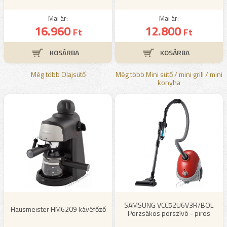
Mai ár:
Mai ár:
16.960
12.800
Ft
Ft
Még több Olajsütő
Még több Mini sütő / mini grill / mini
konyha
SAMSUNG VCC52U6V3R/BOL
Hausmeister HM6209 kávéfőző
Porzsákos porszívó - piros