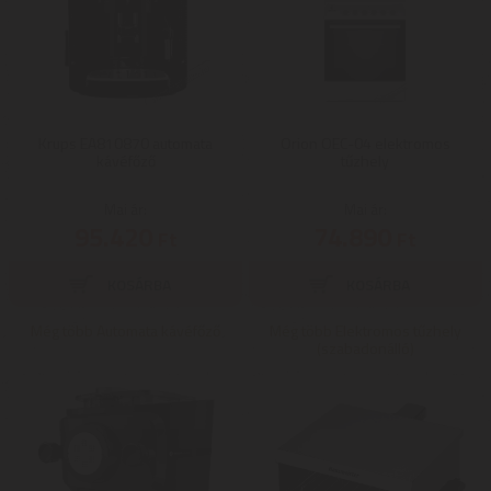
Krups EA810870 automata
Orion OEC-04 elektromos
kávéfőző
tűzhely
Mai ár:
Mai ár:
95.420
74.890
Ft
Ft
Még több Automata kávéfőző
Még több Elektromos tűzhely
(szabadonálló)