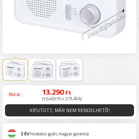
13.290
Ft
Mai ár:
(10.465 Ft + 27% ÁFA)
KIFUTOTT, MÁR NEM RENDELHETŐ!
2
ÉV
hivatalos gyári, magyar garancia