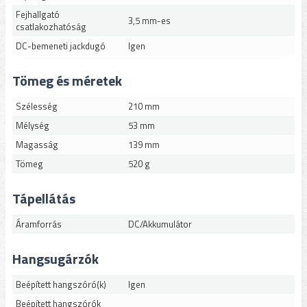
Fejhallgató
3,5 mm-es
csatlakozhatóság
DC-bemeneti jackdugó
Igen
Tömeg és méretek
Szélesség
210 mm
Mélység
53 mm
Magasság
139 mm
Tömeg
520 g
Tápellátás
Áramforrás
DC/Akkumulátor
Hangsugárzók
Beépített hangszóró(k)
Igen
Beépített hangszórók