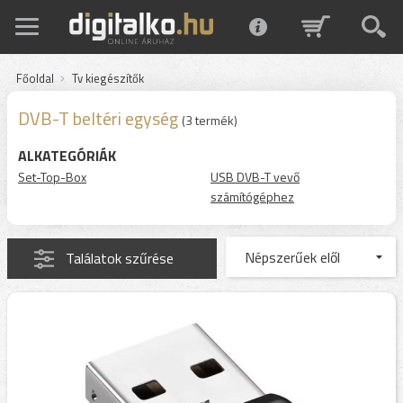
Főoldal
Tv kiegészítők
DVB-T beltéri egység
(3 termék)
ALKATEGÓRIÁK
Set-Top-Box
USB DVB-T vevő
számítógéphez
Találatok szűrése