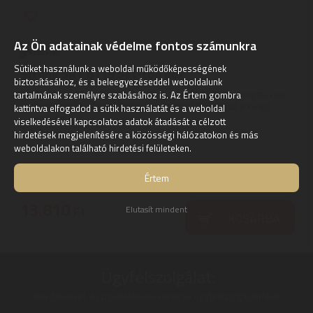
Az Ön adatainak védelme fontos számunkra
Sütiket használunk a weboldal működőképességének
Strong SRT 8119 Set-top box
biztosításához, és a beleegyezéseddel weboldalunk
STRONG SRT 8119 - DVB-T2 set-top box H.265 támogatással,
tartalmának személyre szabásához is. Az Értem gombra
rögzítéssel és Dolby Digital kimenettel | Biztosítsd a kiváló
kattintva elfogadod a sütik használatát és a weboldal
minőségű ...
viselkedésével kapcsolatos adatok átadását a célzott
2
ÉV
hivatalos, gyári garancia
hirdetések megjelenítésére a közösségi hálózatokon és más
weboldalakon található hirdetési felületeken.
Szállítási díj: 990 Ft-tól
raktáron
Értem
13.810
Ft
Elutasít mindent
KOSÁRBA
Ügyfélszolgálat:
Kérdéseivel, észrevételeivel keresse ügyfélszolgálatunkat