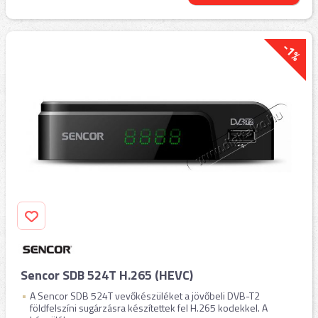
-1%
Sencor SDB 524T H.265 (HEVC)
A Sencor SDB 524T vevőkészüléket a jövőbeli DVB-T2
földfelszíni sugárzásra készítettek fel H.265 kodekkel. A