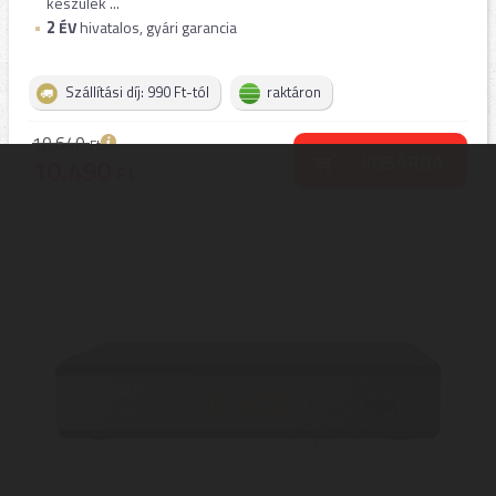
készülék ...
2
ÉV
hivatalos, gyári garancia
Szállítási díj: 990 Ft-tól
raktáron
10.640
Ft
KOSÁRBA
10.490
Ft