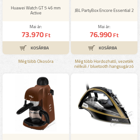
Huawei Watch GT 5 46 mm
JBL PartyBox Encore Essential 2
Active
Mai ár:
Mai ár:
73.970
76.990
Ft
Ft
Még több Okosóra
Még több Hordozható, vezeték
nélküli / bluetooth hangsugárzó