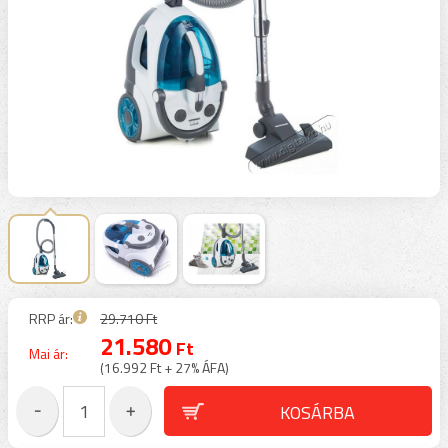
RRP ár:
29.710 Ft
21.580
Ft
Mai ár:
(16.992 Ft + 27% ÁFA)