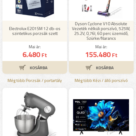
Dyson Cyclone V10 Absolute
Electrolux E201SM 12 db-os
Vezeték nélküli porszívó, 525W,
szintetikus porzsák szett
25.2V, 0,76l, 60 perc üzemidő,
Szürke/Narancs
Mai ár:
Mai ár:
6.480
155.480
Ft
Ft
Még több Porzsák / portartály
Még több Kézi / álló porszívó