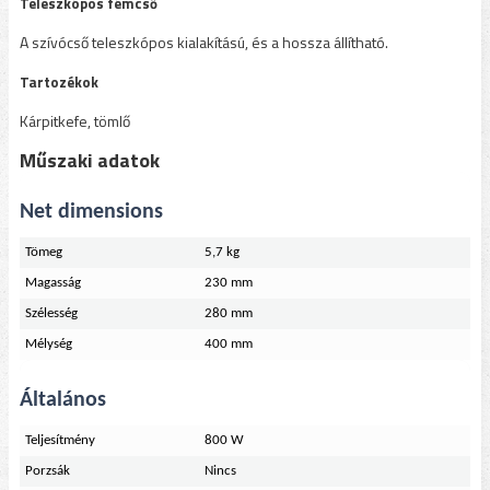
Teleszkópos fémcső
A szívócső teleszkópos kialakítású, és a hossza állítható.
Tartozékok
Kárpitkefe, tömlő
Műszaki adatok
Net dimensions
Tömeg
5,7 kg
Magasság
230 mm
Szélesség
280 mm
Mélység
400 mm
Általános
Teljesítmény
800 W
Porzsák
Nincs