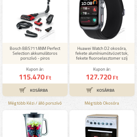
Bosch BBS711ANM Perfect
Huawei Watch D2 okosóra,
Selection akkumulátoros
fekete alumíniumötvözet tok,
porszívó - piros
fekete fluoroelasztomer szíj
Kupon ár:
Kupon ár:
115.470
127.720
Ft
Ft
Még több Kézi / álló porszívó
Még több Okosóra