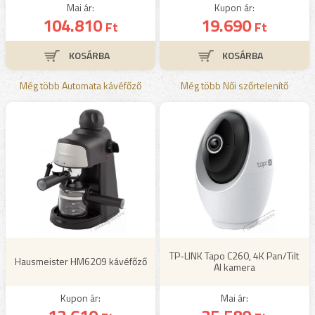
Mai ár:
Kupon ár:
104.810
19.690
Ft
Ft
Még több Automata kávéfőző
Még több Női szőrtelenítő
TP-LINK Tapo C260, 4K Pan/Tilt
Hausmeister HM6209 kávéfőző
AI kamera
Kupon ár:
Mai ár: