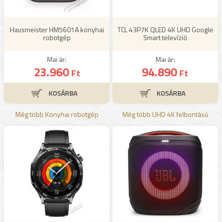
Hausmeister HM5601A konyhai
TCL 43P7K QLED 4K UHD Google
robotgép
Smart televízió
Mai ár:
Mai ár:
23.960
94.890
Ft
Ft
Még több Konyhai robotgép
Még több UHD 4K felbontású