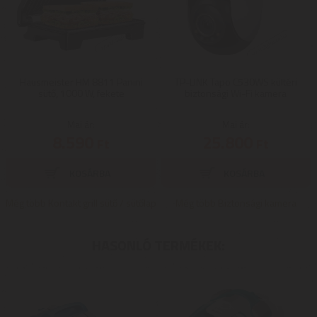
Hausmeister HM 8811 Panini
TP-LINK Tapo C530WS kültéri
sütő, 1000 W, fekete
biztonsági Wi-Fi kamera
Mai ár:
Mai ár:
8.590
25.800
Ft
Ft
Még több Kontakt grill sütő / sütőlap
Még több Biztonsági kamera
HASONLÓ TERMÉKEK: