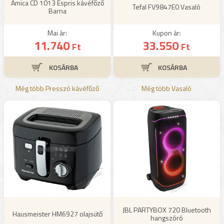
Amica CD 1013 Espris kávéfőző
Tefal FV9847E0 Vasaló
Barna
Mai ár:
Kupon ár:
11.740
33.550
Ft
Ft
Még több Presszó kávéfőző
Még több Vasaló
JBL PARTYBOX 720 Bluetooth
Hausmeister HM6927 olajsütő
hangszóró