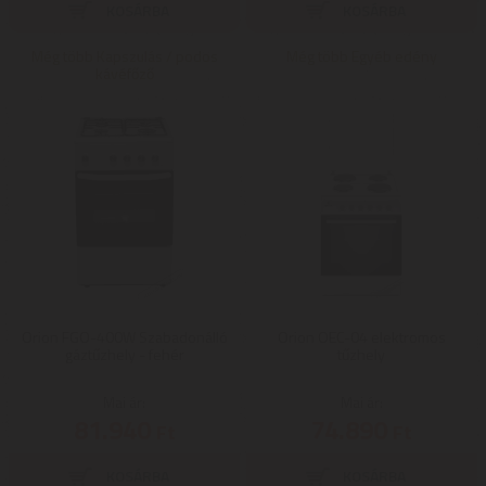
Még több Kapszulás / podos
Még több Egyéb edény
kávéfőző
Orion FGO-400W Szabadonálló
Orion OEC-04 elektromos
gáztűzhely - fehér
tűzhely
Mai ár:
Mai ár:
81.940
74.890
Ft
Ft