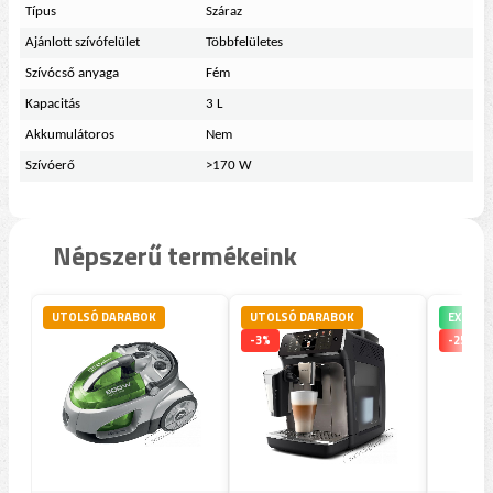
Típus
Száraz
Ajánlott szívófelület
Többfelületes
Szívócső anyaga
Fém
Kapacitás
3 L
Akkumulátoros
Nem
Szívóerő
>170 W
Népszerű termékeink
UTOLSÓ DARABOK
UTOLSÓ DARABOK
EXPRES
-3%
-25%