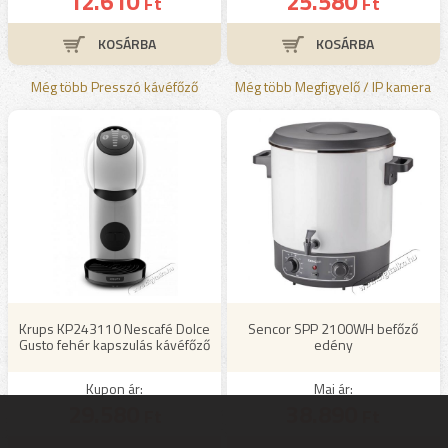
12.610
25.580
Ft
Ft
Még több Presszó kávéfőző
Még több Megfigyelő / IP kamera
Krups KP243110 Nescafé Dolce
Sencor SPP 2100WH befőző
Gusto fehér kapszulás kávéfőző
edény
Kupon ár:
Mai ár:
29.580
38.890
Ft
Ft