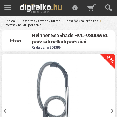
Főoldal
Háztartás / Otthon / Kültér
Porszívó / takarítógép
Porzsák nélküli porszívó
Heinner SeaShade HVC-V800WBL
porzsák nélküli porszívó
Heinner
Cikkszám: 501395
-27%