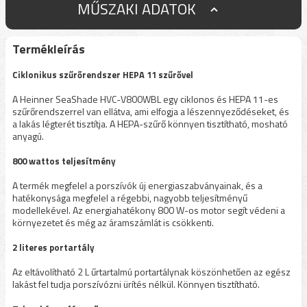
MŰSZAKI ADATOK
Termékleírás
Ciklonikus szűrőrendszer HEPA 11 szűrővel
A Heinner SeaShade HVC-V800WBL egy ciklonos és HEPA 11-es
szűrőrendszerrel van ellátva, ami elfogja a lészennyeződéseket, és
a lakás légterét tisztítja. A HEPA-szűrő könnyen tisztítható, mosható
anyagú.
800 wattos teljesítmény
A termék megfelel a porszívók új energiaszabványainak, és a
hatékonysága megfelel a régebbi, nagyobb teljesítményű
modellekével. Az energiahatékony 800 W-os motor segít védeni a
környezetet és még az áramszámlát is csökkenti.
2 literes portartály
Az eltávolítható 2 L űrtartalmú portartálynak köszönhetően az egész
lakást fel tudja porszívózni ürítés nélkül. Könnyen tisztítható.