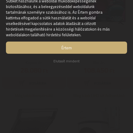
Sütiket használunk a weboldal működőképességének
biztosításához, és a beleegyezéseddel weboldalunk
tartalmának személyre szabásához is. Az Értem gombra
kattintva elfogadod a sütik használatát és a weboldal
viselkedésével kapcsolatos adatok átadását a célzott
hirdetések megjelenítésére a közösségi hálózatokon és más
weboldalakon található hirdetési felületeken.
Hausmeister HM1303
LG 43UA73003LA 43 colos UHD
Értem
Kenyérsütő
AI UA73 4K Smart TV 2025
Elutasít mindent
Kupon ár:
Mai ár:
28.080
108.450
Ft
Ft
Még több Kenyérsütő
Még több UHD 4K felbontású