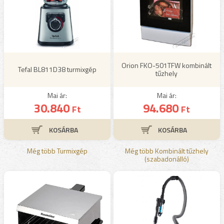
Orion FKO-501TFW kombinált
Tefal BL811D38 turmixgép
tűzhely
Mai ár:
Mai ár:
30.840
94.680
Ft
Ft
Még több Turmixgép
Még több Kombinált tűzhely
(szabadonálló)