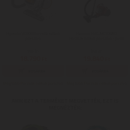
Hyundai VC009 Porzsák nélküli
Heinner HVC-MC700RD
porszívó
Porzsák nélküli porszívó - piros
Mai ár:
Mai ár:
18.790
19.840
Ft
Ft
Még több Porzsák nélküli porszívó
Még több Porzsák nélküli porszívó
AKIK EZT A TERMÉKET MEGVETTÉK, EZT IS
MEGNÉZTÉK: