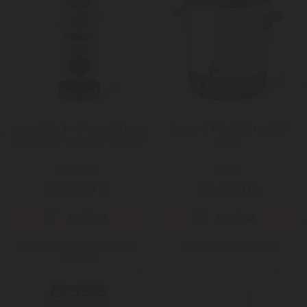
Krups KP243110 Nescafé Dolce
Sencor SPP 2100WH befőző
Gusto fehér kapszulás kávéfőző
edény
Kupon ár:
Mai ár:
29.580
38.890
Ft
Ft
Még több Kapszulás / podos
Még több Egyéb edény
kávéfőző