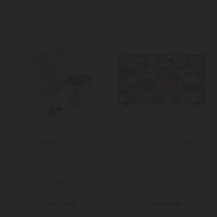
Még több Gáztűzhely
Még több Elektromos tűzhely
(szabadonálló)
(szabadonálló)
Hausmeister HM1303
LG 43UA73003LA 43 colos UHD
Kenyérsütő
AI UA73 4K Smart TV 2025
Kupon ár:
Mai ár:
28.080
108.450
Ft
Ft