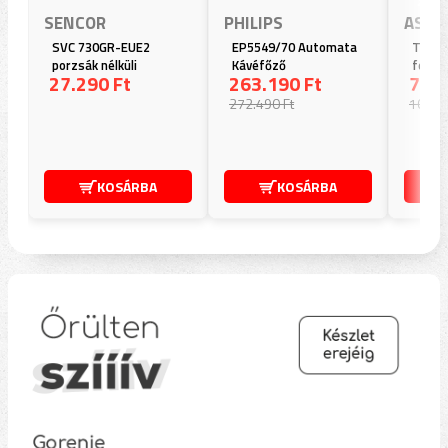
SENCOR
PHILIPS
ASUS
SVC 730GR-EUE2
EP5549/70 Automata
TUF G
porzsák nélküli
Kávéfőző
feket
27.290 Ft
263.190 Ft
7.87
porszívó
(90M
272.490 Ft
10.530
KOSÁRBA
KOSÁRBA