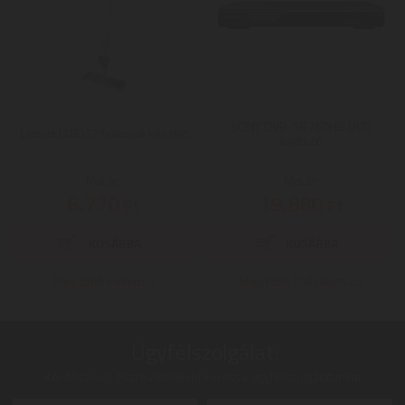
SONY DVP-SR760HB DVD
Lamart LT8027 felmosó készlet
lejátszó
Mai ár:
Mai ár:
6.770
19.880
Ft
Ft
Még több Felmosó
Még több DVD lejátszó
Ügyfélszolgálat:
Kérdéseivel, észrevételeivel keresse ügyfélszolgálatunkat