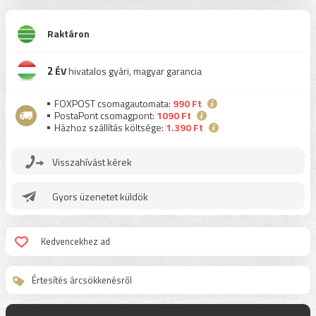
Raktáron
2
ÉV
hivatalos gyári, magyar garancia
FOXPOST csomagautomata:
990 Ft
PostaPont csomagpont:
1090 Ft
Házhoz szállítás költsége:
1.390 Ft
Visszahívást kérek
Gyors üzenetet küldök
Kedvencekhez ad
Értesítés árcsökkenésről