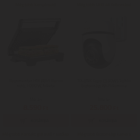
Még több Kenyérsütő
Még több UHD 4K felbontású
Hausmeister HM 8811 Panini
TP-LINK Tapo C530WS kültéri
sütő, 1000 W, fekete
biztonsági Wi-Fi kamera
Mai ár:
Mai ár:
8.590
25.800
Ft
Ft
Még több Kontakt grill sütő / sütőlap
Még több Biztonsági kamera