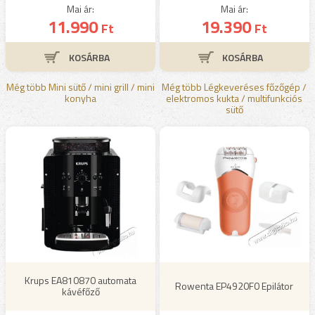
Mai ár:
Mai ár:
11.990
19.390
Ft
Ft
Még több Mini sütő / mini grill / mini
Még több Légkeveréses főzőgép /
konyha
elektromos kukta / multifunkciós
sütő
Krups EA810870 automata
Rowenta EP4920F0 Epilátor
kávéfőző