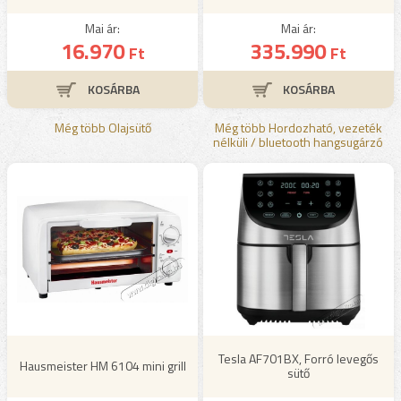
Mai ár:
Mai ár:
16.970
335.990
Ft
Ft
Még több Olajsütő
Még több Hordozható, vezeték
nélküli / bluetooth hangsugárzó
Tesla AF701BX, Forró levegős
Hausmeister HM 6104 mini grill
sütő