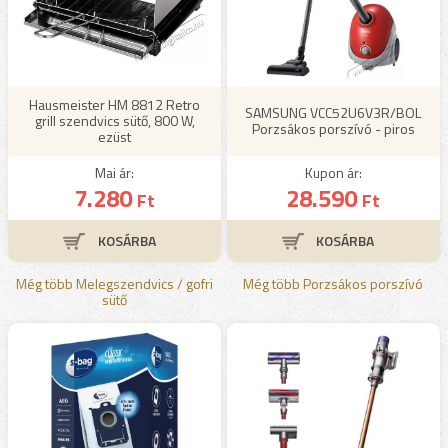
Hausmeister HM 8812 Retro
SAMSUNG VCC52U6V3R/BOL
grill szendvics sütő, 800 W,
Porzsákos porszívó - piros
ezüst
Mai ár:
Kupon ár:
7.280
28.590
Ft
Ft
Még több Melegszendvics / gofri
Még több Porzsákos porszívó
sütő