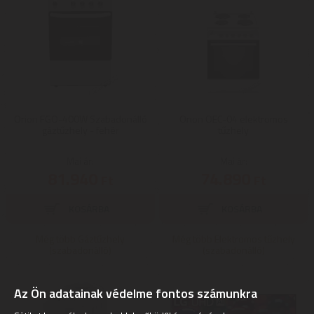
Orion FGO-400W Szabadonálló
Orion OEC-04 elektromos
gáztűzhely - fehér
tűzhely
Mai ár:
Mai ár:
81.940
74.890
Ft
Ft
Még több Gáztűzhely
Még több Elektromos tűzhely
(szabadonálló)
(szabadonálló)
Az Ön adatainak védelme fontos számunkra