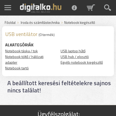
Főoldal
Iroda és számítástechnika
Notebook kiegészítő
USB ventilátor
(0 termék)
ALKATEGÓRIÁK
Notebook táska / tok
USB laptop hűtő
Notebook töltő / hálózati
USB hub / elosztó
adapter
Egyéb notebook kiegészítő
Notebook tartó
A beállított keresési feltételekre sajnos
nincs találat!
Ügyfélszolgálat: