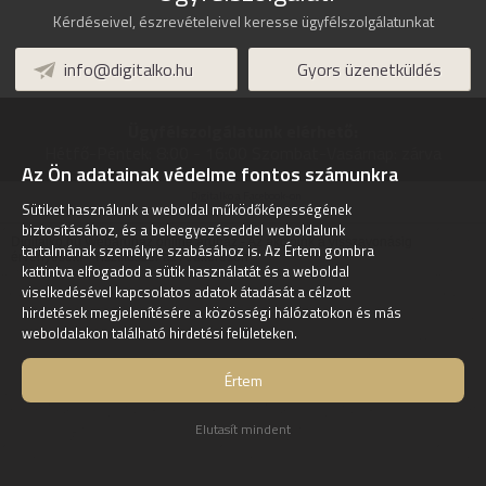
Kérdéseivel, észrevételeivel keresse ügyfélszolgálatunkat
info@digitalko.hu
Gyors üzenetküldés
Ügyfélszolgálatunk elérhető:
Hétfő-Péntek:
8:00 - 16:00
Szombat-Vasárnap:
zárva
Az Ön adatainak védelme fontos számunkra
Digitalko a Facebook-on
Sütiket használunk a weboldal működőképességének
biztosításához, és a beleegyezéseddel weboldalunk
Digitalko.hu Webáruház online áruház - Az akcióink a visszavonásig
tartalmának személyre szabásához is. Az Értem gombra
érvényesek! -
Tisztítószer az Árukeresőn
kattintva elfogadod a sütik használatát és a weboldal
viselkedésével kapcsolatos adatok átadását a célzott
hirdetések megjelenítésére a közösségi hálózatokon és más
weboldalakon található hirdetési felületeken.
Értem
Elutasít mindent