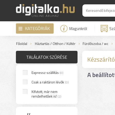
KATEGÓRIÁK
Magunkról
Szá
Főoldal
Háztartás / Otthon / Kültér
Fürdőszoba / wc
TALÁLATOK SZŰRÉSE
Kézszárító
Expressz szállítás
A beállítot
(0)
Csak a raktáron lévők
(0)
Kifutott, már nem
rendelhetőek is!
(2)