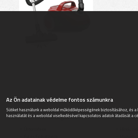
Az Ön adatainak védelme fontos számunkra
Sütiket használunk a weboldal működőképességének biztosításához, és a 
Kiemelt kategóriák
Fontos
használatát és a weboldal viselkedésével kapcsolatos adatok átadását a cé
Új termékek
Hírek, cik
Fül és Fejhallgatók
Magunkró