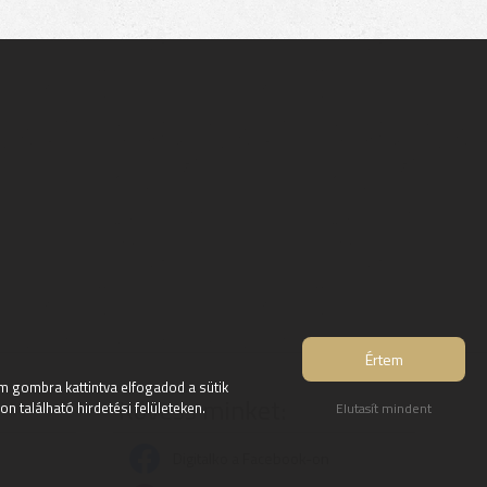
Értem
 gombra kattintva elfogadod a sütik
Kövess minket:
 található hirdetési felületeken.
Elutasít mindent
Digitalko a Facebook-on