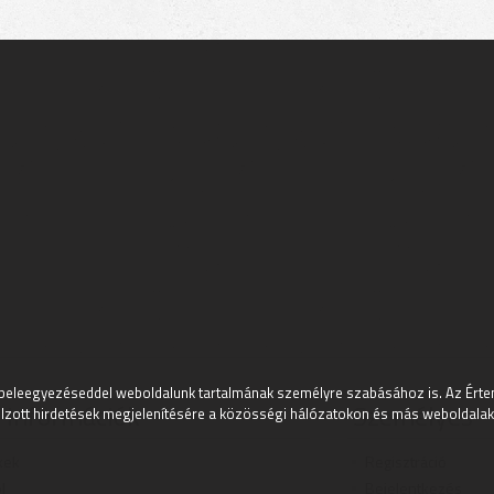
beleegyezéseddel weboldalunk tartalmának személyre szabásához is. Az Értem
 információk
Személyes
lzott hirdetések megjelenítésére a közösségi hálózatokon és más weboldalakon
kek
Regisztráció
l
Bejelentkezés