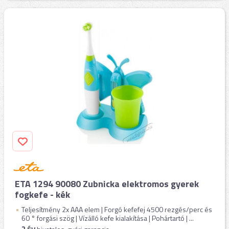
ETA 1294 90080 Zubnicka elektromos gyerek
fogkefe - kék
Teljesítmény 2x AAA elem | Forgó kefefej 4500 rezgés/perc és
60 ° forgási szög | Vízálló kefe kialakítása | Pohártartó | ...