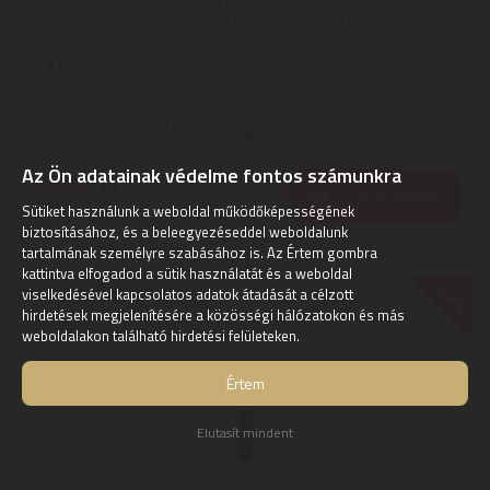
Pótfejek a szájzuhanyhoz | Kompatibilis a SENCOR SOI 1x
szájzuhannyal | 5 különböző kialakítású pótfej | A Sencor SOX
005 ...
2
ÉV
hivatalos, gyári garancia
Szállítási díj: 990 Ft-tól
raktáron
Az Ön adatainak védelme fontos számunkra
6.860
Ft
KOSÁRBA
Sütiket használunk a weboldal működőképességének
biztosításához, és a beleegyezéseddel weboldalunk
tartalmának személyre szabásához is. Az Értem gombra
kattintva elfogadod a sütik használatát és a weboldal
-12%
EXPRESSZ SZÁLLÍTÁS
viselkedésével kapcsolatos adatok átadását a célzott
hirdetések megjelenítésére a közösségi hálózatokon és más
weboldalakon található hirdetési felületeken.
Értem
Elutasít mindent