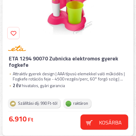
ETA 1294 90070 Zubnicka elektromos gyerek
fogkefe
Attraktív gyerek design | AAA típusú elemekkel való működés |
Fogkefe rotációs feje - 4500 rezgés/perc, 60° forgó szög | ...
2
ÉV
hivatalos, gyári garancia
Szállítási díj: 990 Ft-tól
raktáron
6.910
Ft
KOSÁRBA