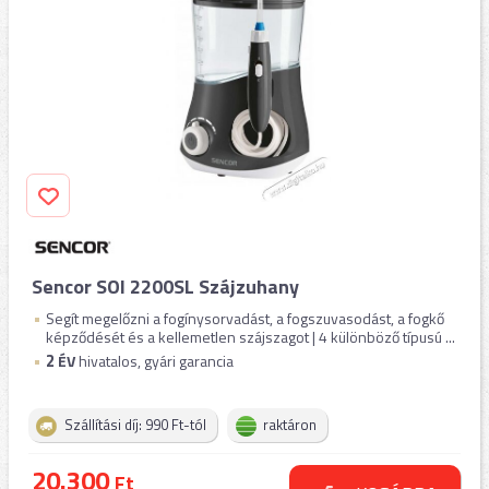
Sencor SOI 2200SL Szájzuhany
Segít megelőzni a fogínysorvadást, a fogszuvasodást, a fogkő
képződését és a kellemetlen szájszagot | 4 különböző típusú ...
2
ÉV
hivatalos, gyári garancia
Szállítási díj: 990 Ft-tól
raktáron
20.300
Ft