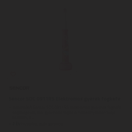
Sencor SOC 0911RS Elektromos gyerek fogkefe
JellemzőkA Sencor SOC 0911RS elektromos gyermek fogkefe
segítségével, már gyermeke fogait is hatékonyabban tudja
tisztítani, a ...
2
ÉV
hivatalos, gyári garancia