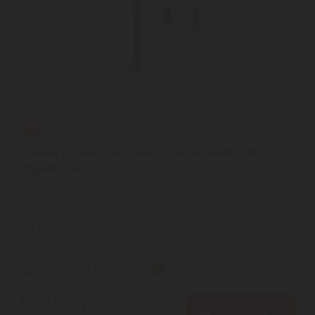
Xiaomi Oclean X Pro Elite szürke elektromos
fogkefe szett
Részesítsd fogaidat a legjobb ápolásban | A Xiaomi Oclean X
Pro Elite Grey intelligens szónikus fogkefe gondoskodik a
fogaidról és ...
2
ÉV
hivatalos, gyári garancia
Szállítási díj: 990 Ft-tól
raktáron
52.150
Ft
KOSÁRBA