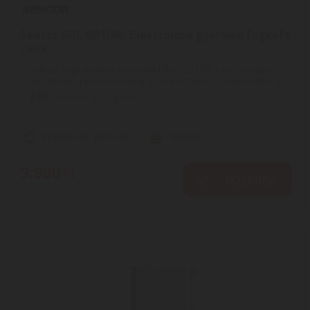
Sencor SOC 0910BL Elektromos gyermek fogkefe
- kék
Színes, ergonomikus kialakítás | Akár 26 000 sikáló mozgás
percenként | Sokkal hatékonyabban eltávolítja a lepedéket a ...
2
ÉV
hivatalos, gyári garancia
Szállítási díj: 990 Ft-tól
raktáron
9.980
Ft
KOSÁRBA