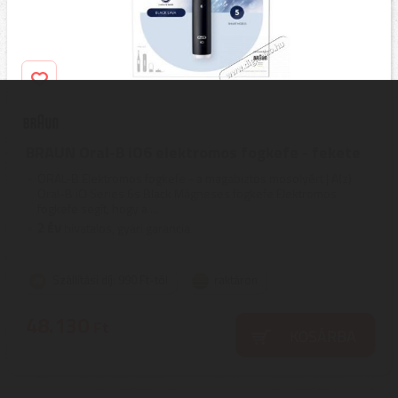
BRAUN Oral-B iO6 elektromos fogkefe - fekete
ORAL-B Elektromos fogkefe - a magabiztos mosolyért | A(z)
Oral-B iO Series 6s Black Mágneses fogkefe Elektromos
fogkefe segít, hogy a ...
2
ÉV
hivatalos, gyári garancia
Szállítási díj: 990 Ft-tól
raktáron
48.130
Ft
KOSÁRBA