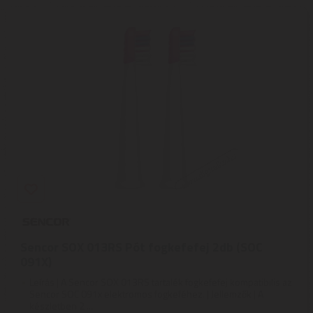
Sencor SOX 013RS Pót fogkefefej 2db (SOC
091X)
Leírás | A Sencor SOX 013RS tartalék fogkefefej kompatibilis az
Sencor SOC 091x elektromos fogkeféhez. | Jellemzők | A
készletben 2 ...