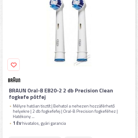
BRAUN Oral-B EB20-2 2 db Precision Clean
fogkefe pótfej
Mélyre hatóan tisztít | Behatol a nehezen hozzáférhető
helyekre | 2 db fogkefefej | Oral-B Precision fogkeféhez |
Hatékony ...
1
ÉV
hivatalos, gyári garancia