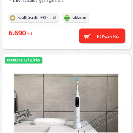
2
ÉV
hivatalos, gyári garancia
Szállítási díj: 990 Ft-tól
raktáron
6.690
Ft
KOSÁRBA
EXPRESSZ SZÁLLÍTÁS