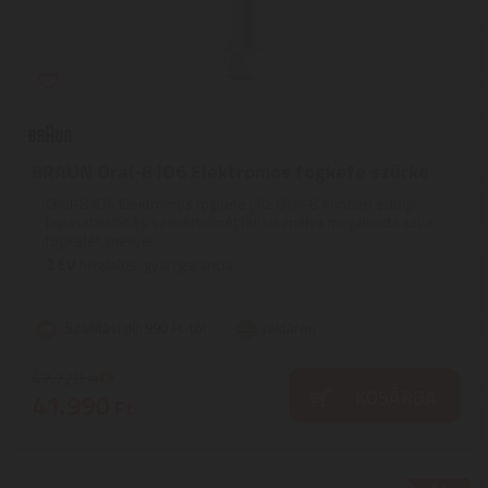
BRAUN Oral-B IO6 Elektromos fogkefe szürke
Oral-B IO6 Elektromos fogkefe | Az Oral-B minden eddigi
tapasztalatát és szakértelmét felhasználva megalkotta azt a
fogkefét, mellyel ...
2
ÉV
hivatalos, gyári garancia
Szállítási díj: 990 Ft-tól
raktáron
47.720
Ft
KOSÁRBA
41.990
Ft