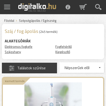
Főoldal
Szépségápolás / Egészség
Száj / fog ápolás
(245 termék)
ALKATEGÓRIÁK
Elektromos fogkefe
Fogfehérítő
Szájzuhany
Kiegészítő
Találatok szűrése
kiemelt termék