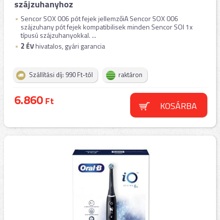
szájzuhanyhoz
Sencor SOX 006 pót fejek jellemzőiA Sencor SOX 006
szájzuhany pót fejek kompatibilisek minden Sencor SOI 1x
típusú szájzuhanyokkal. ...
2
ÉV
hivatalos, gyári garancia
Szállítási díj: 990 Ft-tól
raktáron
6.860
Ft
KOSÁRBA