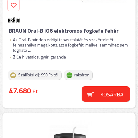
BRAUN Oral-B iO6 elektromos fogkefe fehér
Az Oral-B minden eddigi tapasztalatát és szakértelmét
felhasználva megalkotta azt a fogkefét, mellyel semmihez sem
fogható ...
2
ÉV
hivatalos, gyári garancia
Szállítási díj: 990 Ft-tól
raktáron
47.680
Ft
KOSÁRBA