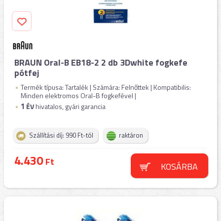
BRAUN Oral-B EB18-2 2 db 3Dwhite fogkefe
pótfej
Termék típusa: Tartalék | Számára: Felnőttek | Kompatibilis:
Minden elektromos Oral-B fogkefével |
1
ÉV
hivatalos, gyári garancia
Szállítási díj: 990 Ft-tól
raktáron
4.430
Ft
KOSÁRBA