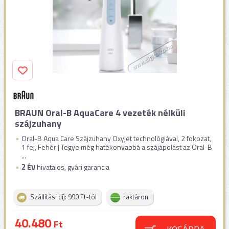
BRAUN Oral-B AquaCare 4 vezeték nélküli
szájzuhany
Oral-B Aqua Care Szájzuhany Oxyjet technológiával, 2 fokozat,
1 fej, Fehér | Tegye még hatékonyabbá a szájápolást az Oral-B
...
2
ÉV
hivatalos, gyári garancia
Szállítási díj: 990 Ft-tól
raktáron
40.480
Ft