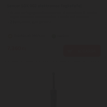
Sencor SOX 002 elektromos fogkefefej
W-alak két fog egyidejű mosásához | A speciálisan W-alakúra
vágott sörtéknek köszönhetően, a tisztító erő ideálisan ...
2
ÉV
hivatalos, gyári garancia
Szállítási díj: 990 Ft-tól
raktáron
7.360
Ft
KOSÁRBA