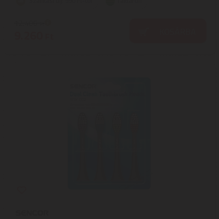
Szállítási díj: 990 Ft-tól
raktáron
12.400
Ft
KOSÁRBA
9.260
Ft