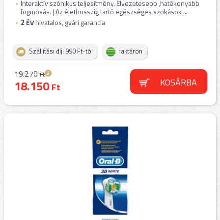
Interaktív szónikus teljesítmény. Élvezetesebb ,hatékonyabb
fogmosás. | Az élethosszig tartó egészséges szokások ...
2
ÉV
hivatalos, gyári garancia
Szállítási díj: 990 Ft-tól
raktáron
19.270
Ft
KOSÁRBA
18.150
Ft