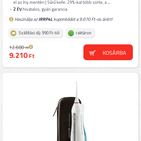
el az íny mentén | Sűrű kefe: 29%-kal több sörte, a ...
2
ÉV
hivatalos, gyári garancia
Használja az
IRRP4L
kuponkódot a 9.070 Ft-os árért!
Szállítási díj: 990 Ft-tól
raktáron
12.680
Ft
KOSÁRBA
9.210
Ft