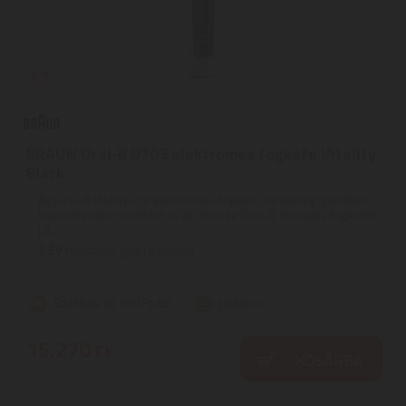
BRAUN Oral-B D103 elektromos fogkefe Vitality
Black
Az Oral-B Vitality Pro elektromos fogkefe klinikailag igazoltan
kiemelkedőbb tisztítást nyújt, mint az Oral-B manuális fogkefék.
| A ...
2
ÉV
hivatalos, gyári garancia
Szállítási díj: 990 Ft-tól
raktáron
15.270
Ft
KOSÁRBA