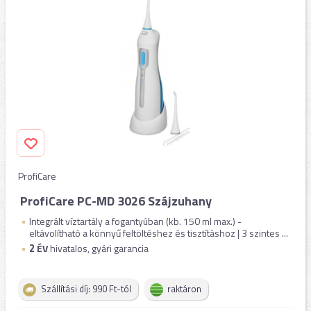
ProfiCare
ProfiCare PC-MD 3026 Szájzuhany
Integrált víztartály a fogantyúban (kb. 150 ml max.) -
eltávolítható a könnyű feltöltéshez és tisztításhoz | 3 szintes ...
2
ÉV
hivatalos, gyári garancia
Szállítási díj: 990 Ft-tól
raktáron