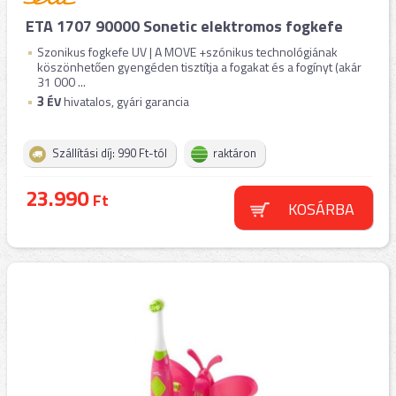
ETA 1707 90000 Sonetic elektromos fogkefe
Szonikus fogkefe UV | A MOVE +szónikus technológiának
köszönhetően gyengéden tisztítja a fogakat és a fogínyt (akár
31 000 ...
3
ÉV
hivatalos, gyári garancia
Szállítási díj: 990 Ft-tól
raktáron
23.990
Ft
KOSÁRBA