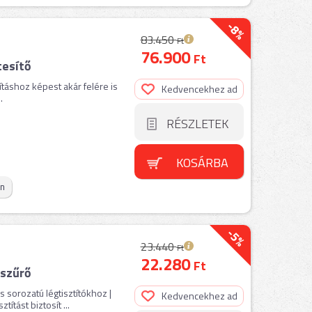
-8%
83.450
Ft
76.900
Ft
esítő
rításhoz képest akár felére is
Kedvencekhez ad
.
RÉSZLETEK
KOSÁRBA
on
-5%
23.440
Ft
22.280
Ft
szűrő
 sorozatú légtisztítókhoz |
Kedvencekhez ad
ítást biztosít ...