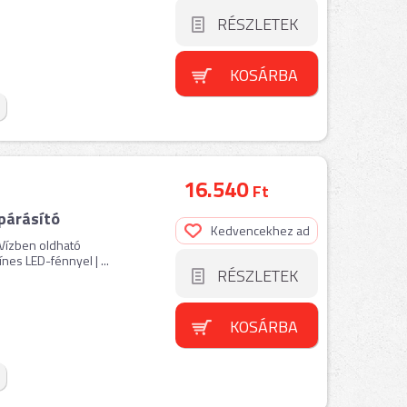
RÉSZLETEK
KOSÁRBA
16.540
Ft
párásító
Kedvencekhez ad
 Vízben oldható
nes LED-fénnyel | ...
RÉSZLETEK
KOSÁRBA