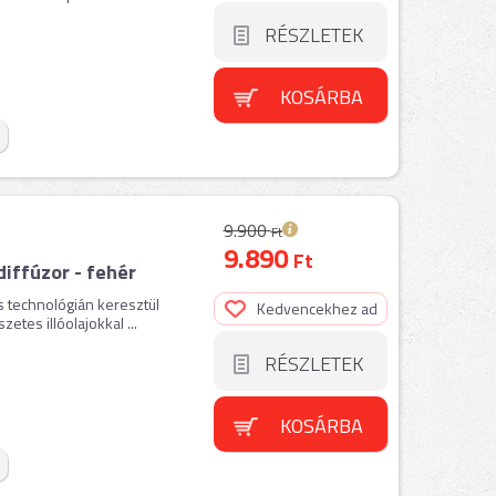
RÉSZLETEK
KOSÁRBA
9.900
Ft
9.890
Ft
iffúzor - fehér
s technológián keresztül
Kedvencekhez ad
etes illóolajokkal ...
RÉSZLETEK
KOSÁRBA