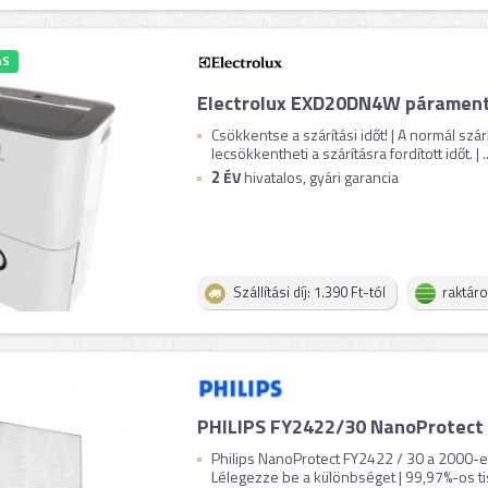
ÁS
Electrolux EXD20DN4W párament
Csökkentse a szárítási időt! | A normál szá
lecsökkentheti a szárításra fordított időt. | ..
2
ÉV
hivatalos, gyári garancia
Szállítási díj: 1.390 Ft-tól
raktár
PHILIPS FY2422/30 NanoProtect 
Philips NanoProtect FY2422 / 30 a 2000-es
Lélegezze be a különbséget | 99,97%-os tiszt