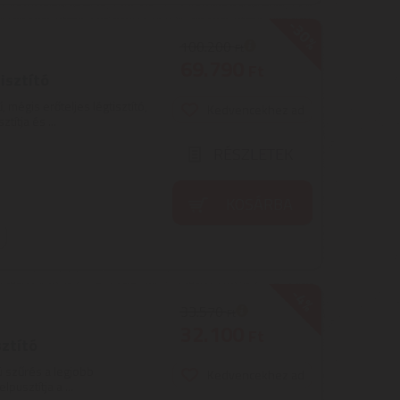
-30%
100.200
Ft
69.790
Ft
sztító
 mégis erőteljes légtisztító,
Kedvencekhez ad
ítja és ...
RÉSZLETEK
KOSÁRBA
-4%
33.570
Ft
32.100
Ft
ztító
 szűrés a legjobb
Kedvencekhez ad
usztítja a ...