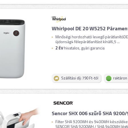
Whirlpool DE 20 W5252 Páramen
Minőségi hordozható levegő párátlanítóDE
újdonság4 félepárátlanítást kínál6,5 ...
2
ÉV
hivatalos, gyári garancia
Szállítási díj: 790 Ft-tól
raktáron
Sencor SHX 006 szűrő SHA 9200/
Filter SHA 9200WH és 9400WH készülékek
SENCOR SHA 9200WH / SHA 9400WH légtiszt