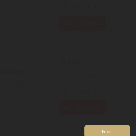
RÉSZLETEK
KOSÁRBA
8.650
Ft
SHA 8400WH
Kedvencekhez ad
ő: felfogja a
ktív szénszűrő: elnyeli a ...
RÉSZLETEK
KOSÁRBA
Értem