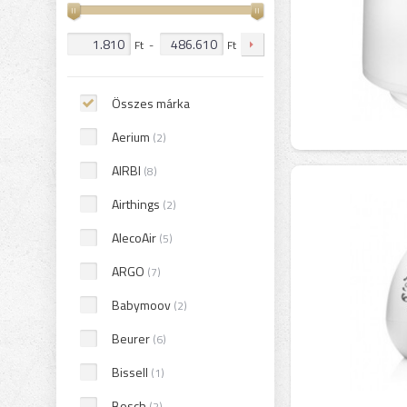
Ft
-
Ft
Összes márka
Aerium
(2)
AIRBI
(8)
Airthings
(2)
AlecoAir
(5)
ARGO
(7)
Babymoov
(2)
Beurer
(6)
Bissell
(1)
Bosch
(2)