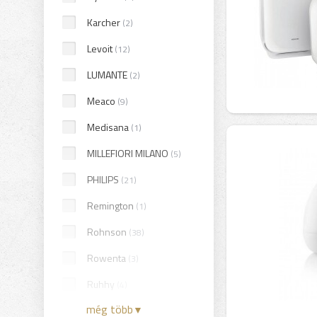
Karcher
(2)
Levoit
(12)
LUMANTE
(2)
Meaco
(9)
Medisana
(1)
MILLEFIORI MILANO
(5)
PHILIPS
(21)
Remington
(1)
Rohnson
(38)
Rowenta
(3)
Ruhhy
(4)
még több
▼