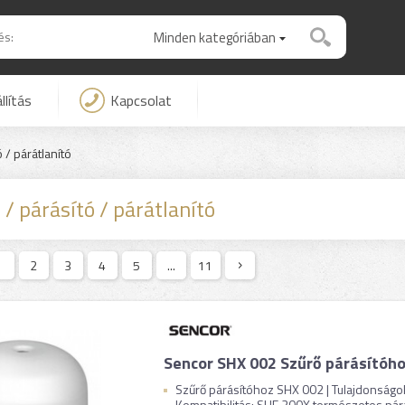
Minden kategóriában
llítás
Kapcsolat
ó / párátlanító
 / párásító / párátlanító
1
2
3
4
5
...
11
Sencor SHX 002 Szűrő párásítóh
Szűrő párásítóhoz SHX 002 | Tulajdonságok: 
Kompatibilitás: SHF 200X természetes párá