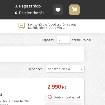
Regisztráció
Bejelentkezés
3 ok, amiért le fogod cserélni a régi
kávéfőződet a Krups Mini ...
Lapozás:
25
termék/oldal
Rendezés:
Népszerűek elől
2.990
Ft
oz
Kedvencekhez ad
Típus: párásító filter |
sító |