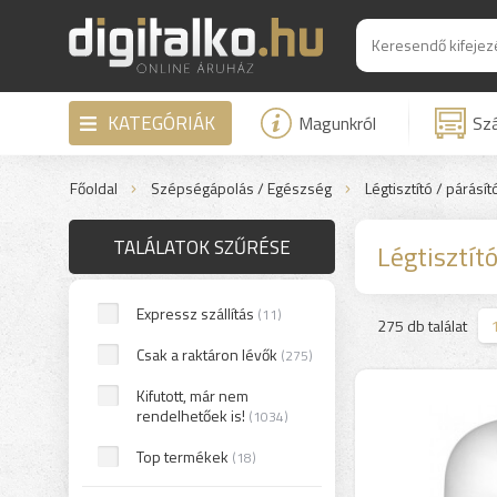
KATEGÓRIÁK
Magunkról
Szá
Főoldal
Szépségápolás / Egészség
Légtisztító / párásít
TALÁLATOK SZŰRÉSE
Légtisztító
Expressz szállítás
(11)
>
275 db találat
Csak a raktáron lévők
(275)
Kifutott, már nem
rendelhetőek is!
(1034)
Top termékek
(18)