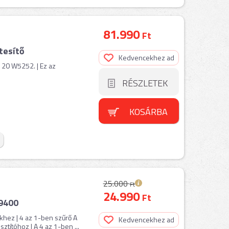
81.990
Ft
tesítő
Kedvencekhez ad
 20 W5252. | Ez az
RÉSZLETEK
KOSÁRBA
25.000
Ft
24.990
Ft
9400
hez | 4 az 1-ben szűrő A
Kedvencekhez ad
ítóhoz | A 4 az 1-ben ...