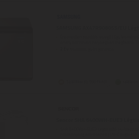
SAMSUNG AX47R9080SS/EU Légti
Érezhetően tisztább levegő | Egy kisméretű,
amely bármilyen helységben megfelelő. Tiszt
2
ÉV
hivatalos, gyári garancia
Szállítási díj: 990 Ft-tól
raktáron
Sencor SHA 6400WH-EUE3 Légtis
SHA 6400WH-EUE3 Légtisztító | 4-fokozatú
hatékonyság eléréséhez | UV-C sugárzás: elp