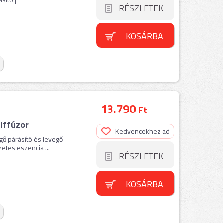
RÉSZLETEK
KOSÁRBA
13.790
Ft
iffúzor
Kedvencekhez ad
gő párásító és levegő
etes eszencia ...
RÉSZLETEK
KOSÁRBA