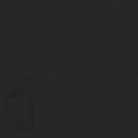
2
ÉV
hivatalos, gyári garancia
Szállítási díj: 990 Ft-tól
raktáron
ÁS
Sencor SHX 134 HEPA 13 filter 
SHX 134 3 az 1-ben szűrő HEPA 13 | Előszűr
porszemcséket és az allergén anyagokat. | A
2
ÉV
hivatalos, gyári garancia
Szállítási díj: 990 Ft-tól
raktáron