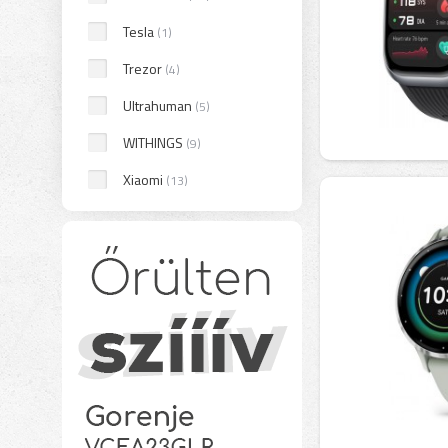
Tesla
(1)
Trezor
(4)
Ultrahuman
(5)
WITHINGS
(9)
Xiaomi
(13)