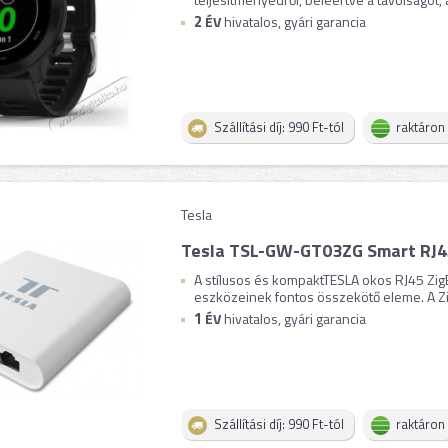
2
ÉV
hivatalos, gyári garancia
Szállítási díj: 990 Ft-tól
raktáron
Tesla
Tesla TSL-GW-GT03ZG Smart RJ4
A stílusos és kompaktTESLA okos RJ45 Zi
eszközeinek fontos összekötő eleme. A Zig
1
ÉV
hivatalos, gyári garancia
Szállítási díj: 990 Ft-tól
raktáron