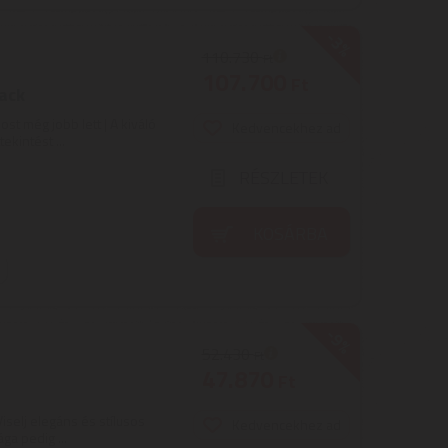
-3%
110.730
Ft
107.700
Ft
ack
t még jobb lett | A kiváló
Kedvencekhez ad
kintést ...
RÉSZLETEK
KOSÁRBA
-9%
52.430
Ft
47.870
Ft
Viselj elegáns és stílusos
Kedvencekhez ad
ga pedig ...