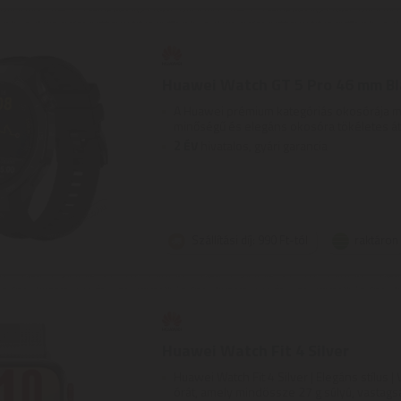
Huawei Watch GT 5 Pro 46 mm Bl
A Huawei prémium kategóriás okosórája mos
minőségű és elegáns okosóra tökéletes átte
2
ÉV
hivatalos, gyári garancia
Szállítási díj: 990 Ft-tól
raktáron
Huawei Watch Fit 4 Silver
Huawei Watch Fit 4 Silver | Elegáns stílus | 
órát, amely mindössze 27 g súlyú, vastagsá