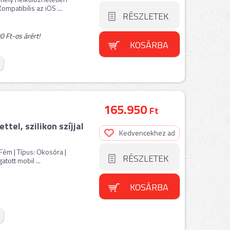
mpatibilis az iOS ...
RÉSZLETEK
 Ft-os árért!
KOSÁRBA
165.950
Ft
tel, szilikon szíjjal
Kedvencekhez ad
 Fém | Típus: Okosóra |
RÉSZLETEK
tott mobil ...
KOSÁRBA