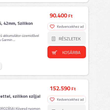
90.400
Ft
, 42mm, Szilikon
Kedvencekhez ad
zú akkumulátor-üzemidővel
RÉSZLETEK
 Garmin ...
KOSÁRBA
152.590
Ft
tel, szilikon szíjjal
Kedvencekhez ad
OROZÁSA | Kövesd nyomon