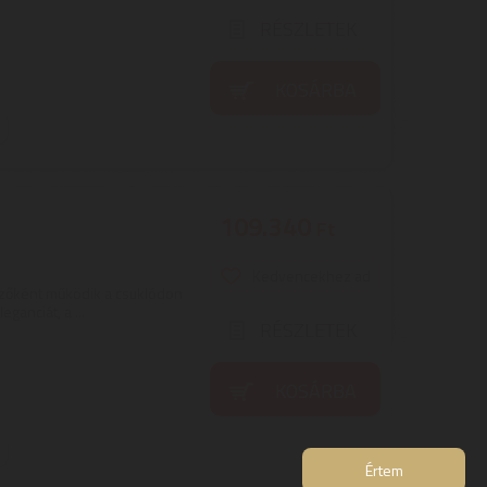
RÉSZLETEK
KOSÁRBA
109.340
Ft
Kedvencekhez ad
zőként működik a csuklódon
ganciát, a ...
RÉSZLETEK
KOSÁRBA
Értem