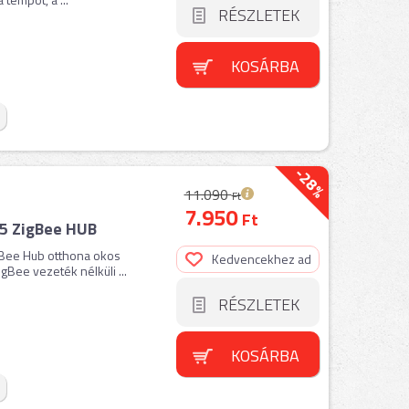
RÉSZLETEK
KOSÁRBA
-28%
11.090
Ft
7.950
Ft
5 ZigBee HUB
gBee Hub otthona okos
Kedvencekhez ad
Bee vezeték nélküli ...
RÉSZLETEK
KOSÁRBA