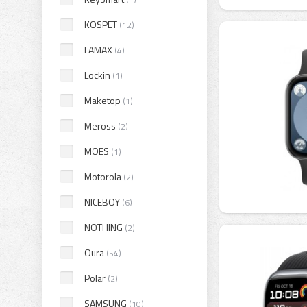
KOSPET
(12)
LAMAX
(4)
Lockin
(1)
Maketop
(1)
Meross
(2)
MOES
(1)
Motorola
(2)
NICEBOY
(6)
NOTHING
(2)
Oura
(54)
Polar
(2)
SAMSUNG
(10)