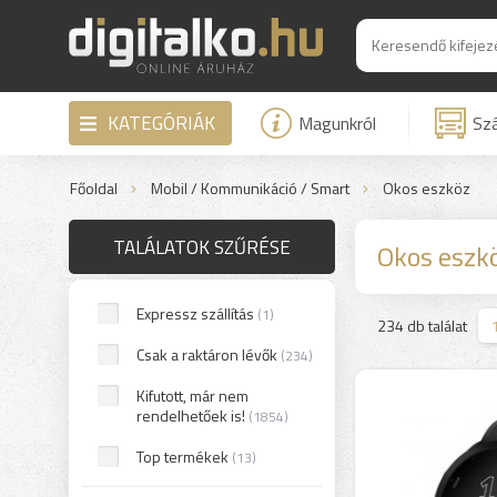
KATEGÓRIÁK
Magunkról
Szá
Főoldal
Mobil / Kommunikáció / Smart
Okos eszköz
TALÁLATOK SZŰRÉSE
Okos eszk
Expressz szállítás
(1)
>
234 db találat
Csak a raktáron lévők
(234)
Kifutott, már nem
rendelhetőek is!
(1854)
Top termékek
(13)