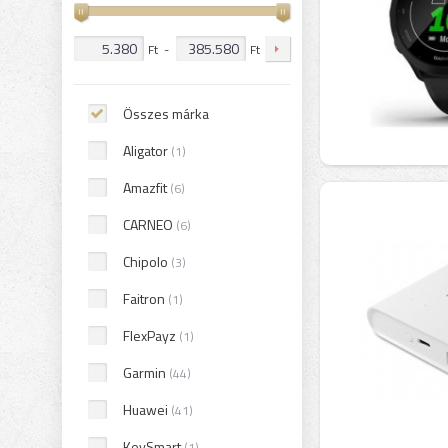
Ft
-
Ft
Összes márka
Aligator
(1)
Amazfit
(6)
CARNEO
(6)
Chipolo
(3)
Faitron
(1)
FlexPayz
(1)
Garmin
(44)
Huawei
(41)
KeySmart
(1)