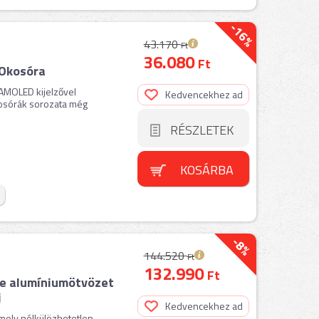
-16%
43.170
Ft
36.080
Ft
 Okosóra
AMOLED kijelzővel
Kedvencekhez ad
kosórák sorozata még
RÉSZLETEK
KOSÁRBA
-8%
144.520
Ft
132.990
Ft
e alumíniumötvözet
j
Kedvencekhez ad
amely nélkülözhetetlen