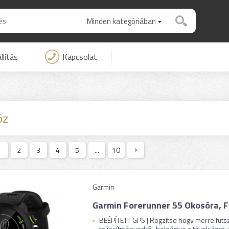
Minden kategóriában
llítás
Kapcsolat
öz
1
2
3
4
5
...
10
Garmin
Garmin Forerunner 55 Okosóra, 
BEÉPÍTETT GPS | Rögzítsd hogy merre futsz 
teljesítményedről, beleértve a távolságot, a