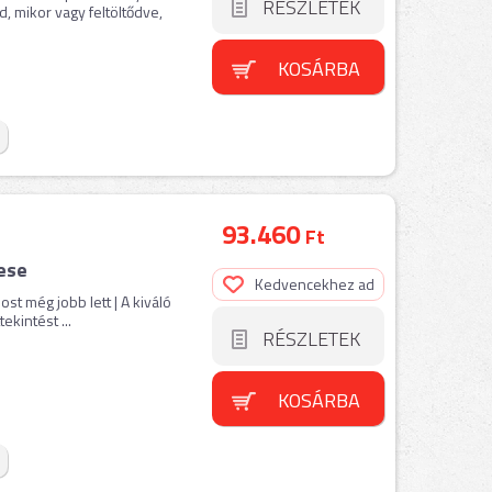
RÉSZLETEK
, mikor vagy feltöltődve,
KOSÁRBA
93.460
Ft
ese
Kedvencekhez ad
t még jobb lett | A kiváló
kintést ...
RÉSZLETEK
KOSÁRBA