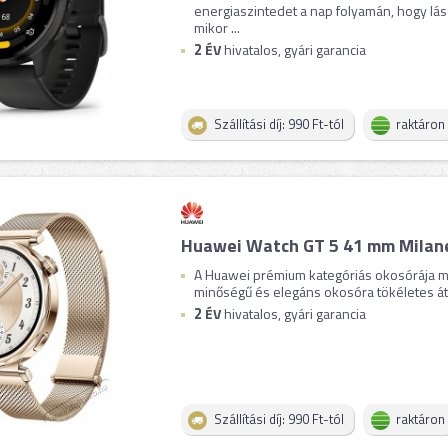
energiaszintedet a nap folyamán, hogy lásd
mikor ...
2
ÉV
hivatalos, gyári garancia
Szállítási díj: 990 Ft-tól
raktáron
Huawei Watch GT 5 41 mm Milan
A Huawei prémium kategóriás okosórája mos
minőségű és elegáns okosóra tökéletes átte
2
ÉV
hivatalos, gyári garancia
Szállítási díj: 990 Ft-tól
raktáron