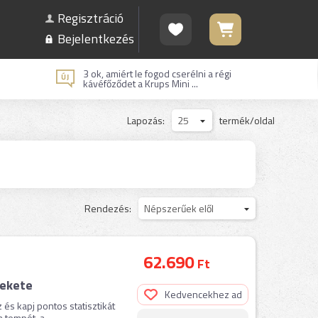
Regisztráció
Bejelentkezés
3 ok, amiért le fogod cserélni a régi
kávéfőződet a Krups Mini ...
Lapozás:
25
termék/oldal
Rendezés:
Népszerűek elől
62.690
Ft
Fekete
Kedvencekhez ad
és kapj pontos statisztikát
 tempót, a ...