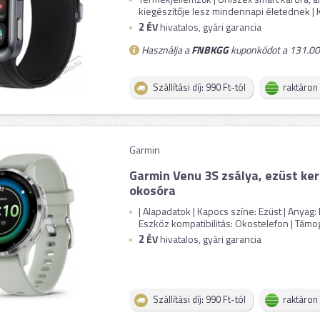
kiegészítője lesz mindennapi életednek | Ko
2
ÉV
hivatalos, gyári garancia
Használja a
FNBKGG
kuponkódot a 131.000
Szállítási díj: 990 Ft-tól
raktáron
Garmin
Garmin Venu 3S zsálya, ezüst keret
okosóra
| Alapadatok | Kapocs színe: Ezüst | Anyag:
Eszköz kompatibilitás: Okostelefon | Támoga
2
ÉV
hivatalos, gyári garancia
Szállítási díj: 990 Ft-tól
raktáron