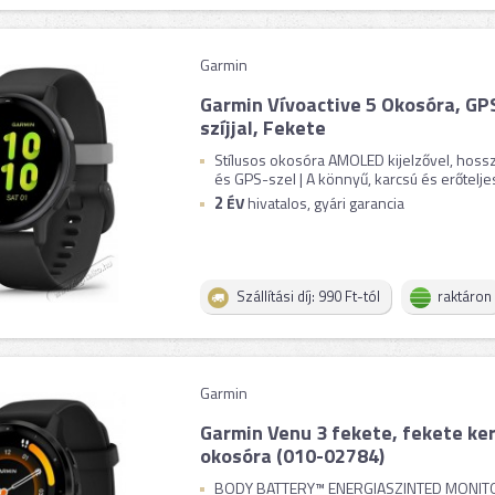
Garmin
Garmin Vívoactive 5 Okosóra, GPS
szíjjal, Fekete
Stílusos okosóra AMOLED kijelzővel, hoss
és GPS-szel | A könnyű, karcsú és erőteljes
2
ÉV
hivatalos, gyári garancia
Szállítási díj: 990 Ft-tól
raktáron
Garmin
Garmin Venu 3 fekete, fekete keret
okosóra (010-02784)
BODY BATTERY™ ENERGIASZINTED MONIT