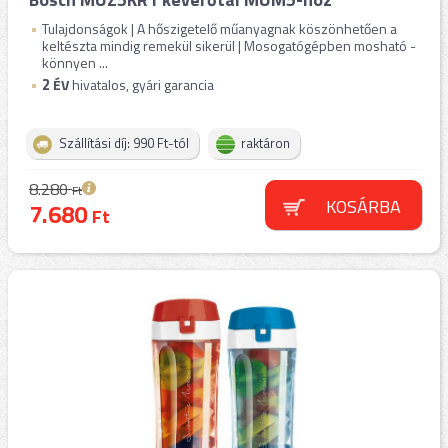
Tulajdonságok | A hőszigetelő műanyagnak köszönhetően a
keltészta mindig remekül sikerül | Mosogatógépben mosható -
könnyen ...
2
ÉV
hivatalos, gyári garancia
Szállítási díj: 990 Ft-tól
raktáron
8.280
Ft
KOSÁRBA
7.680
Ft