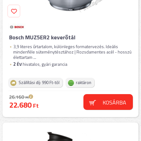
Bosch MUZ5ER2 keverőtál
3,9 literes űrtartalom, különleges formatervezés. Ideális
mindenféle süteménytésztához | Rozsdamentes acél - hosszú
élettartam ...
2
ÉV
hivatalos, gyári garancia
Szállítási díj: 990 Ft-tól
raktáron
26.160
Ft
KOSÁRBA
22.680
Ft