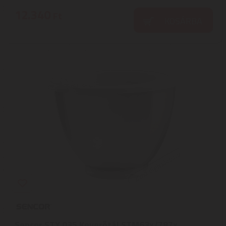
12.340
Ft
KOSÁRBA
Sencor STX 035 Keverőtál STM63x/787x