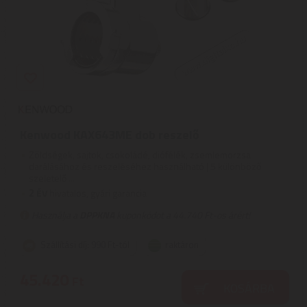
Kenwood KAX643ME dob reszelő
Zöldségek, sajtok, csokoládé, diófélék, zsemlemorzsa
darálásához és reszeléséhez használható | 5 különböző
szeletelő ...
2
ÉV
hivatalos, gyári garancia
Használja a
DPPKNA
kuponkódot a 44.740 Ft-os árért!
Szállítási díj: 990 Ft-tól
raktáron
45.420
Ft
KOSÁRBA