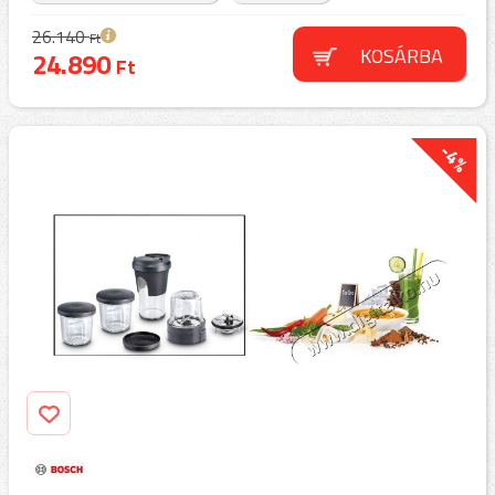
26.140
Ft
KOSÁRBA
24.890
Ft
-4%