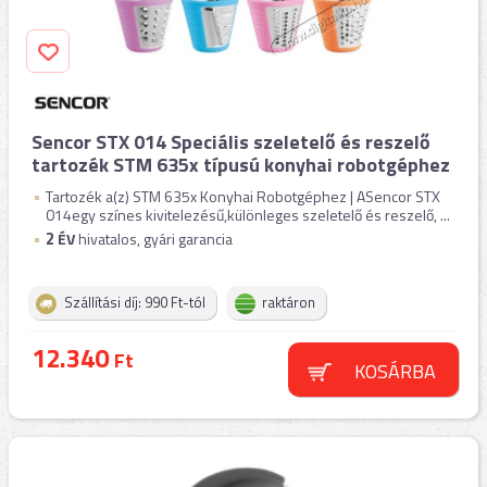
Sencor STX 014 Speciális szeletelő és reszelő
tartozék STM 635x típusú konyhai robotgéphez
Tartozék a(z) STM 635x Konyhai Robotgéphez | ASencor STX
014egy színes kivitelezésű,különleges szeletelő és reszelő, ...
2
ÉV
hivatalos, gyári garancia
Szállítási díj: 990 Ft-tól
raktáron
12.340
Ft
KOSÁRBA