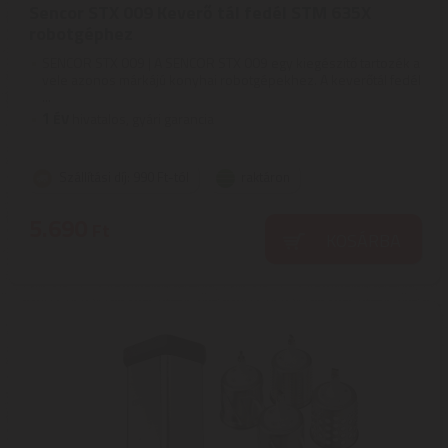
Sencor STX 009 Keverő tál fedél STM 635X
robotgéphez
SENCOR STX 009 | A SENCOR STX 009 egy kiegészítő tartozék a
vele azonos márkájú konyhai robotgépekhez. A keverőtál fedél
...
1
ÉV
hivatalos, gyári garancia
Szállítási díj: 990 Ft-tól
raktáron
5.690
Ft
KOSÁRBA