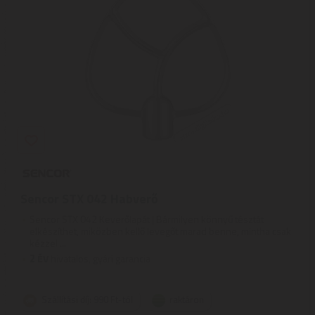
Sencor STX 042 Habverő
Sencor STX 042 Keverőlapát | Bármilyen könnyű tésztát
elkészíthet, miközben kellő levegőt marad benne, mintha csak
kézzel ...
2
ÉV
hivatalos, gyári garancia
Szállítási díj: 990 Ft-tól
raktáron