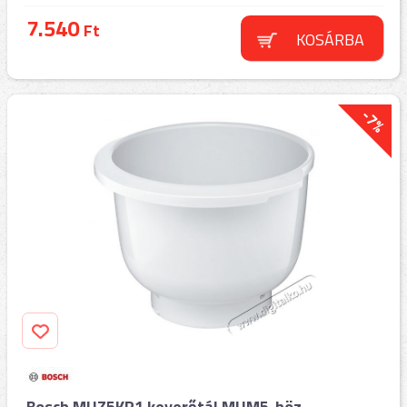
7.540
Ft
KOSÁRBA
-7%
Bosch MUZ5KR1 keverőtál MUM5-höz