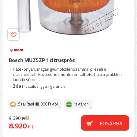
Bosch MUZ5ZP1 citrusprés
Hatékonyan, magas gyümölcsléhozammal préseli a
citrusféléket | Fröccsenésmentesen tölhető, hála a praktikus
kiöntőcsőrnek. ...
2
ÉV
hivatalos, gyári garancia
Szállítási díj: 990 Ft-tól
raktáron
9.690
Ft
KOSÁRBA
8.920
Ft