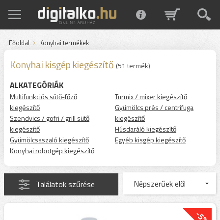
Főoldal
Konyhai termékek
Konyhai kisgép kiegészítő
(51 termék)
ALKATEGÓRIÁK
Multifunkciós sütő-főző
Turmix / mixer kiegészítő
kiegészítő
Gyümölcs prés / centrifuga
Szendvics / gofri / grill sütő
kiegészítő
kiegészítő
Húsdaráló kiegészítő
Gyümölcsaszaló kiegészítő
Egyéb kisgép kiegészítő
Konyhai robotgép kiegészítő
Találatok szűrése
-5%