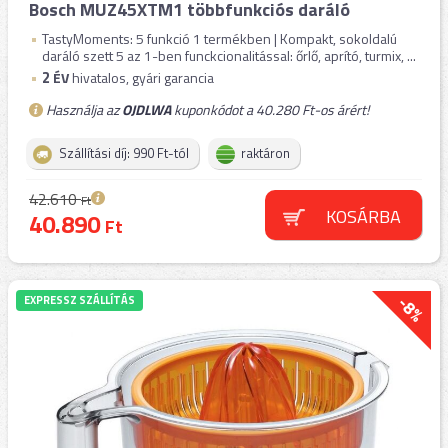
Bosch MUZ45XTM1 többfunkciós daráló
TastyMoments: 5 funkció 1 termékben | Kompakt, sokoldalú
daráló szett 5 az 1-ben funckcionalitással: őrlő, aprító, turmix, ...
2
ÉV
hivatalos, gyári garancia
Használja az
OJDLWA
kuponkódot a 40.280 Ft-os árért!
Szállítási díj: 990 Ft-tól
raktáron
42.610
Ft
KOSÁRBA
40.890
Ft
-8%
EXPRESSZ SZÁLLÍTÁS