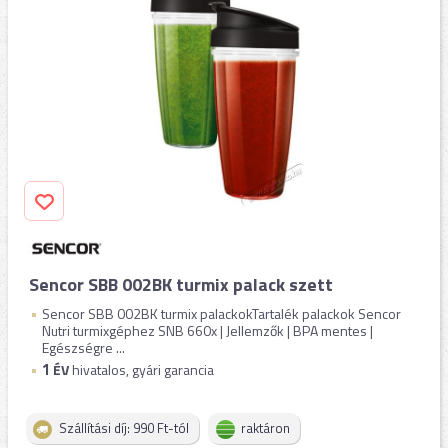
Sencor SBB 002BK turmix palack szett
Sencor SBB 002BK turmix palackokTartalék palackok Sencor
Nutri turmixgéphez SNB 660x | Jellemzők | BPA mentes |
Egészségre ...
1
ÉV
hivatalos, gyári garancia
Szállítási díj: 990 Ft-tól
raktáron