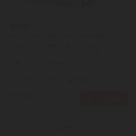
Sencor STX 021 Keverőtál STM376/378x
Ez egy keverőtál? IGEN! Tetővel! | A 4,0 literes maximális
kapacitású, rozsdamentes kialakítású keverőtálban egyszerűen
...
2
ÉV
hivatalos, gyári garancia
Szállítási díj: 1090 Ft-tól
raktáron
13.330
Ft
KOSÁRBA