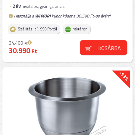
2
ÉV
hivatalos, gyári garancia
Használja a
WHXORI
kuponkódot a 30.590 Ft-os árért!
Szállítási díj: 990 Ft-tól
raktáron
34.400
Ft
KOSÁRBA
30.990
Ft
-13%