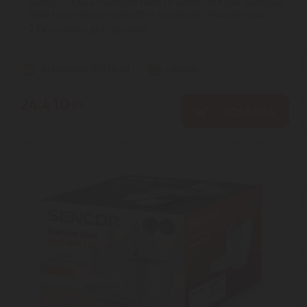
Sencor STX 024 Húsdaráló feltét | A Sencor STX 024 húsdaráló
feltét használatakor választhat különböző fokozatok közül ...
2
ÉV
hivatalos, gyári garancia
Szállítási díj: 990 Ft-tól
raktáron
24.410
Ft
KOSÁRBA