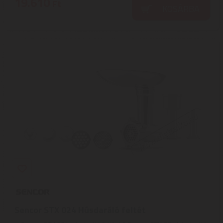
19.610
Ft
KOSÁRBA
Sencor STX 024 Húsdaráló feltét