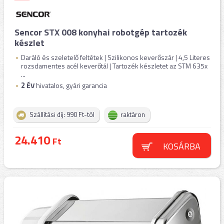
Sencor STX 008 konyhai robotgép tartozék
készlet
Daráló és szeletelő feltétek | Szilikonos keverőszár | 4,5 Literes
rozsdamentes acél keverőtál | Tartozék készletet az STM 635x
...
2
ÉV
hivatalos, gyári garancia
Szállítási díj: 990 Ft-tól
raktáron
24.410
Ft
KOSÁRBA