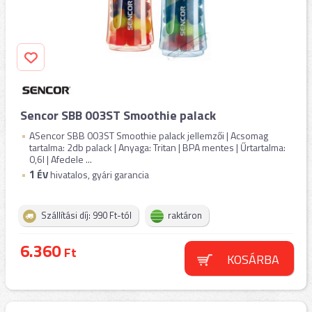
Sencor SBB 003ST Smoothie palack
ASencor SBB 003ST Smoothie palack jellemzői | Acsomag
tartalma: 2db palack | Anyaga: Tritan | BPA mentes | Űrtartalma:
0,6l | Afedele ...
1
ÉV
hivatalos, gyári garancia
Szállítási díj: 990 Ft-tól
raktáron
6.360
Ft
KOSÁRBA