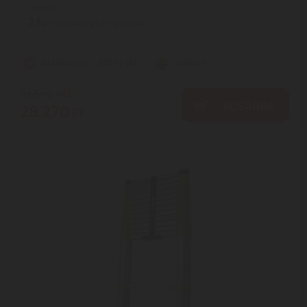
remek ...
2
ÉV
hivatalos, gyári garancia
Szállítási díj: 1.390 Ft-tól
raktáron
31.510
Ft
KOSÁRBA
28.270
Ft