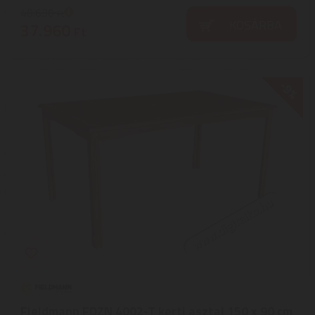
40.630
Ft
KOSÁRBA
37.960
Ft
-9%
Fieldmann FDZN 4002-T kerti asztal 150 x 90 cm