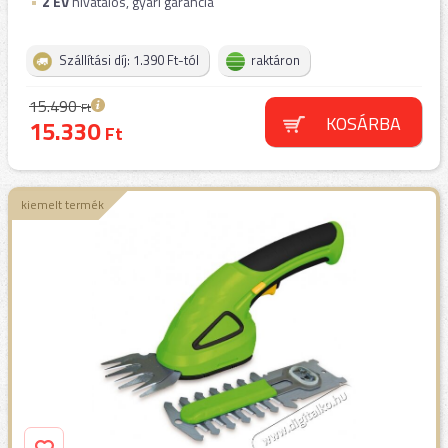
2
ÉV
hivatalos, gyári garancia
Szállítási díj: 1.390 Ft-tól
raktáron
15.490
Ft
KOSÁRBA
15.330
Ft
kiemelt termék