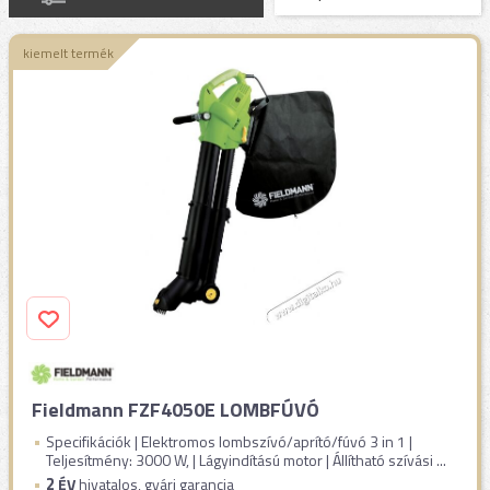
kiemelt termék
Fieldmann FZF4050E LOMBFÚVÓ
Specifikációk | Elektromos lombszívó/aprító/fúvó 3 in 1 |
Teljesítmény: 3000 W, | Lágyindítású motor | Állítható szívási ...
2
ÉV
hivatalos, gyári garancia