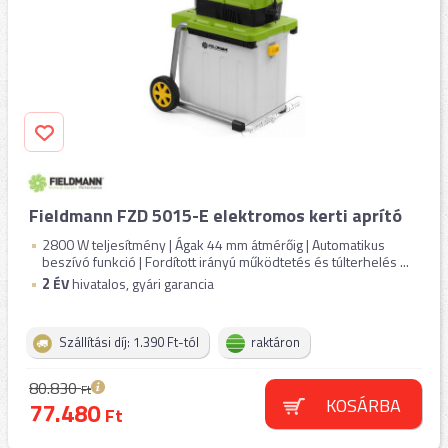
Fieldmann FZD 5015-E elektromos kerti aprító
2800 W teljesítmény | Ágak 44 mm átmérőig | Automatikus
beszívó funkció | Fordított irányú működtetés és túlterhelés ...
2
ÉV
hivatalos, gyári garancia
Szállítási díj: 1.390 Ft-tól
raktáron
80.830
Ft
KOSÁRBA
77.480
Ft