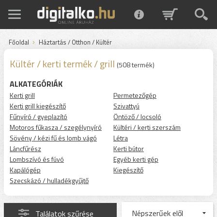
Főoldal
Háztartás / Otthon / Kültér
Kültér / kerti termék / grill
(508 termék)
ALKATEGÓRIÁK
Kerti grill
Permetezőgép
Kerti grill kiegészítő
Szivattyú
Fűnyíró / gyeplazító
Öntöző / locsoló
Motoros fűkasza / szegélynyíró
Kültéri / kerti szerszám
Sövény / kézi fű és lomb vágó
Létra
Láncfűrész
Kerti bútor
Lombszívó és fúvó
Egyéb kerti gép
Kapálógép
Kiegészítő
Szecskázó / hulladékgyűjtő
Találatok szűrése