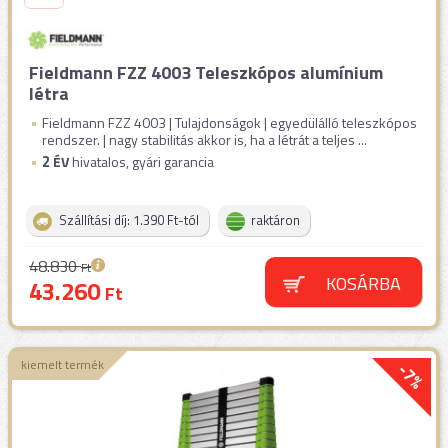
Fieldmann FZZ 4003 Teleszkópos alumínium
létra
Fieldmann FZZ 4003 | Tulajdonságok | egyedülálló teleszkópos
rendszer. | nagy stabilitás akkor is, ha a létrát a teljes ...
2
ÉV
hivatalos, gyári garancia
Szállítási díj: 1.390 Ft-tól
raktáron
48.830
Ft
KOSÁRBA
43.260
Ft
kiemelt termék
-7%