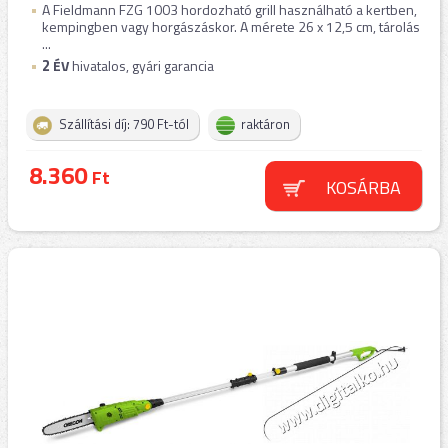
A Fieldmann FZG 1003 hordozható grill használható a kertben,
kempingben vagy horgászáskor. A mérete 26 x 12,5 cm, tárolás
...
2
ÉV
hivatalos, gyári garancia
Szállítási díj: 790 Ft-tól
raktáron
8.360
Ft
KOSÁRBA