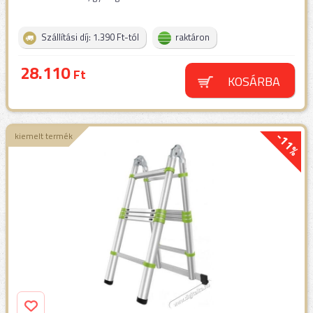
Szállítási díj: 1.390 Ft-tól
raktáron
28.110
Ft
KOSÁRBA
-11%
kiemelt termék