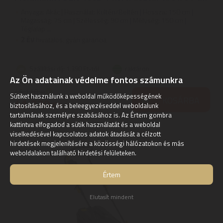
Anyaga: Akác | Használat: Kültéri/Beltéri | Hossza: 150 cm |
Magasság: 75 cm | Szélesség: 90 cm | Mélység: 150 cm |
Téglalap ...
2
ÉV
hivatalos, gyári garancia
Szállítási díj: 1.390 Ft-tól
raktáron
Az Ön adatainak védelme fontos számunkra
46.110
Ft
Sütiket használunk a weboldal működőképességének
KOSÁRBA
41.770
Ft
biztosításához, és a beleegyezéseddel weboldalunk
tartalmának személyre szabásához is. Az Értem gombra
kattintva elfogadod a sütik használatát és a weboldal
viselkedésével kapcsolatos adatok átadását a célzott
hirdetések megjelenítésére a közösségi hálózatokon és más
weboldalakon található hirdetési felületeken.
Értem
Elutasít mindent