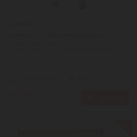
Fieldmann FZZ 4005 teleszkópos létra
A létra egyedülálló teleszkópos rendszerének köszönhetően
nagyon népszerű a ház- és kerttulajdonosok körében. A létra
...
2
ÉV
hivatalos, gyári garancia
Szállítási díj: 1.390 Ft-tól
raktáron
44.210
Ft
KOSÁRBA
-7%