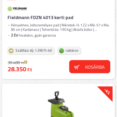
Fieldmann FDZN 4013 kerti pad
Kényelmes, kétszemélyes pad | Méretek: H: 122 x Mé: 57 x Ma:
85 cm | Kartámasz | Teherbírás: 190 kg | Akácfa bútor | ...
2
ÉV
hivatalos, gyári garancia
Szállítási díj: 1.390 Ft-tól
raktáron
30.480
Ft
KOSÁRBA
28.350
Ft
-4%