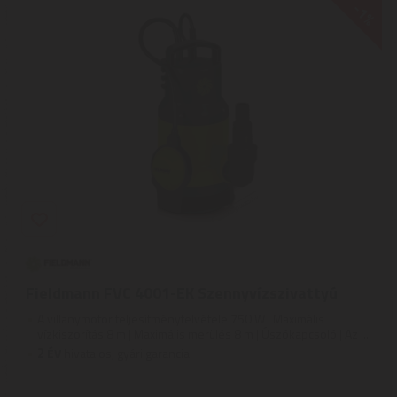
-1%
Fieldmann FVC 4001-EK Szennyvízszivattyú
A villanymotor teljesítményfelvétele 750 W | Maximális
vízkiszorítás 8 m | Maximális merülés 8 m | Úszókapcsoló | Az ...
2
ÉV
hivatalos, gyári garancia