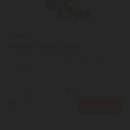
Fieldmann FZR 2025-E fűnyíró
Az új, 32 cm-es vágószélességű elektromos fűnyíró
modellünket kis és közepes füves területek karbantartására
ajánljuk. | A ...
2
ÉV
hivatalos, gyári garancia
Szállítási díj: 1.390 Ft-tól
raktáron
28.710
Ft
KOSÁRBA