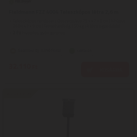
Fieldmann FZZ 4004 Teleszkópos létra 2,6 m
Teleszkópos rendszer | Összecsukva 75 x 47 x 9 cm | Kihúzva
260 x 47 x 9 cm | Terhelhetőség 150 kg | A létra egyedülálló ...
2
ÉV
hivatalos, gyári garancia
Szállítási díj: 1.390 Ft-tól
raktáron
32.110
Ft
KOSÁRBA
kiemelt termék