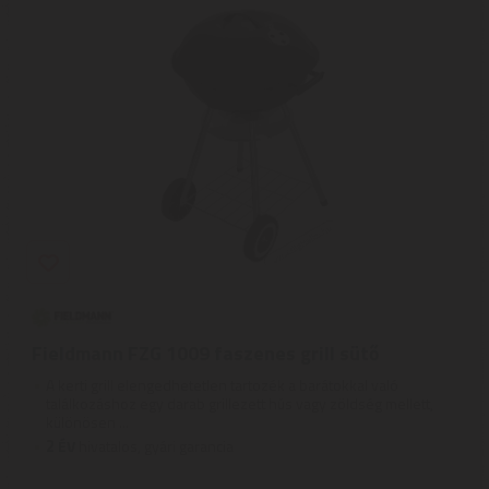
Fieldmann FZG 1009 faszenes grill sütő
A kerti grill elengedhetetlen tartozék a barátokkal való
találkozáshoz egy darab grillezett hús vagy zöldség mellett,
különösen ...
2
ÉV
hivatalos, gyári garancia