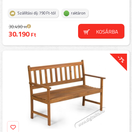
Szállítási díj: 790 Ft-tól
raktáron
30.490
Ft
KOSÁRBA
30.190
Ft
-7%