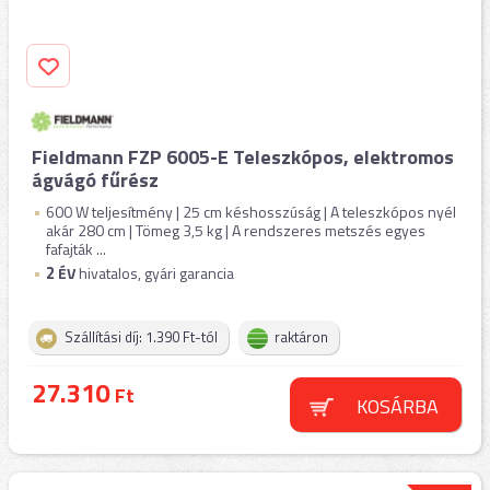
Fieldmann FZP 6005-E Teleszkópos, elektromos
ágvágó fűrész
600 W teljesítmény | 25 cm késhosszúság | A teleszkópos nyél
akár 280 cm | Tömeg 3,5 kg | A rendszeres metszés egyes
fafajták ...
2
ÉV
hivatalos, gyári garancia
Szállítási díj: 1.390 Ft-tól
raktáron
27.310
Ft
KOSÁRBA