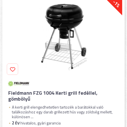
-1%
Fieldmann FZG 1004 Kerti grill fedéllel,
gömbölyű
A kerti grill elengedhetetlen tartozék a barátokkal való
találkozáshoz egy darab grillezett hús vagy zöldség mellett,
különösen ...
2
ÉV
hivatalos, gyári garancia