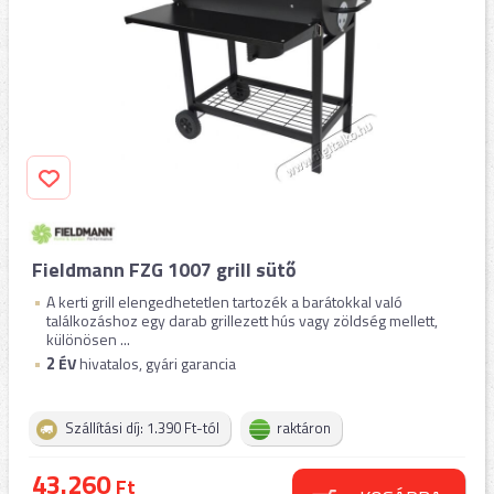
Fieldmann FZG 1007 grill sütő
A kerti grill elengedhetetlen tartozék a barátokkal való
találkozáshoz egy darab grillezett hús vagy zöldség mellett,
különösen ...
2
ÉV
hivatalos, gyári garancia
Szállítási díj: 1.390 Ft-tól
raktáron
43.260
Ft