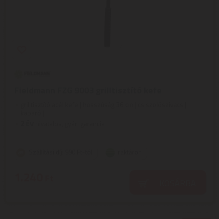
Fieldmann FZG 9003 grilltisztító kefe
grilltisztító acél kefe | hosszúság 36 cm | csiszolószivacs |
kaparó |
2
ÉV
hivatalos, gyári garancia
Szállítási díj: 990 Ft-tól
raktáron
1.240
Ft
KOSÁRBA