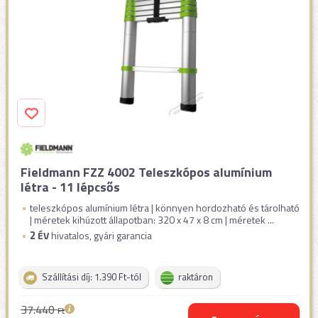
Fieldmann FZZ 4002 Teleszkópos alumínium
létra - 11 lépcsős
teleszkópos alumínium létra | könnyen hordozható és tárolható
| méretek kihúzott állapotban: 320 x 47 x 8 cm | méretek ...
2
ÉV
hivatalos, gyári garancia
Szállítási díj: 1.390 Ft-tól
raktáron
37.440
Ft