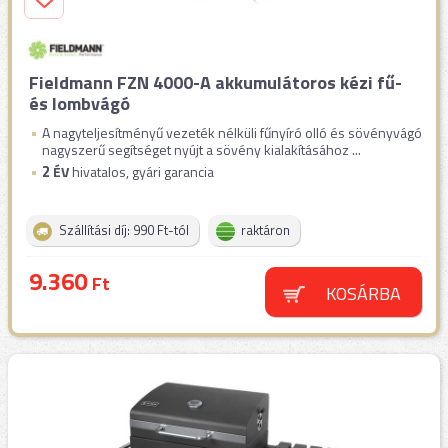
Fieldmann FZN 4000-A akkumulátoros kézi fű-
és lombvágó
A nagyteljesítményű vezeték nélküli fűnyíró olló és sövényvágó
nagyszerű segítséget nyújt a sövény kialakításához ...
2
ÉV
hivatalos, gyári garancia
Szállítási díj: 990 Ft-tól
raktáron
9.360
Ft
KOSÁRBA