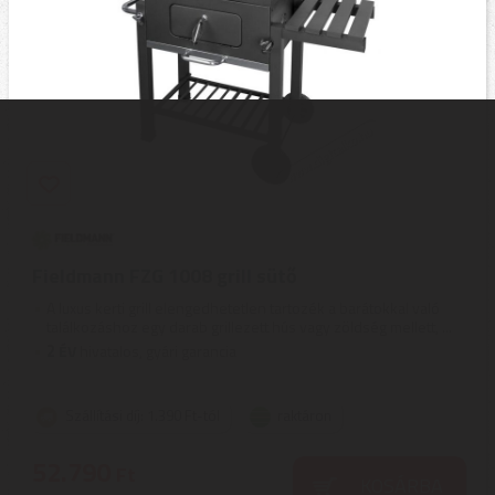
Fieldmann FZG 1008 grill sütő
A luxus kerti grill elengedhetetlen tartozék a barátokkal való
találkozáshoz egy darab grillezett hús vagy zöldség mellett, ...
2
ÉV
hivatalos, gyári garancia
Szállítási díj: 1.390 Ft-tól
raktáron
52.790
Ft
KOSÁRBA