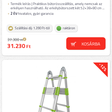
Termék leírás | Praktikus bútorösszeállítás, amely nemcsak az
erkélyen használható. Az erkélybútorszett két 52×38×80 cm ...
2
ÉV
hivatalos, gyári garancia
Szállítási díj: 1.390 Ft-tól
raktáron
37.300
Ft
KOSÁRBA
31.230
Ft
-12%