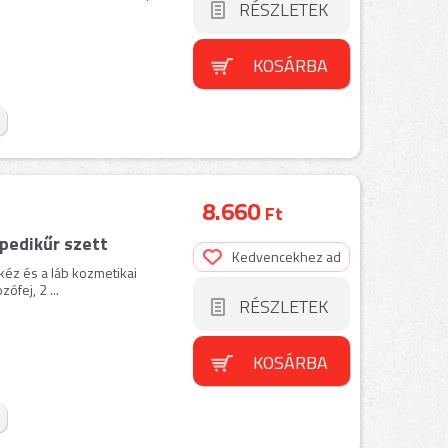
RÉSZLETEK
KOSÁRBA
8.660
Ft
pedikűr szett
Kedvencekhez ad
éz és a láb kozmetikai
ófej, 2 ...
RÉSZLETEK
KOSÁRBA