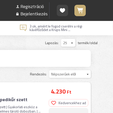
Regisztráció
Bejelentkezés
3 ok, amiért le fogod cserélni a régi
kávéfőződet a Krups Mini ...
Lapozás:
25
termék/oldal
Rendezés:
Népszerűek elől
4.230
Ft
pedikűr szett
Kedvencekhez ad
tt | Gyakorlati eszköz a
mes tároló dobozban. | ...