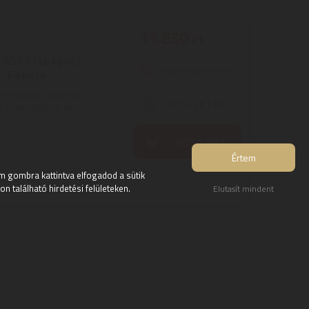
11.850
Ft
A503 lábápoló
Kedvencekhez ad
ő, Fekete
rint testre szabható – a
RÉSZLETEK
veti stílusát és ...
KOSÁRBA
Értem
 gombra kattintva elfogadod a sütik
 található hirdetési felületeken.
Elutasít mindent