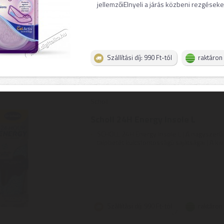
jellemzőiElnyeli a járás közbeni rezgéseket 
Szállítási díj: 990 Ft-tól
raktáron
Scholl
Scholl 24H Energy Insole L
SCHOLL 24H Energy Insole L | A nagyszerű
talpbetét kulcsfontosságú sajátságai | A kiv
Szállítási díj: 990 Ft-tól
raktáron