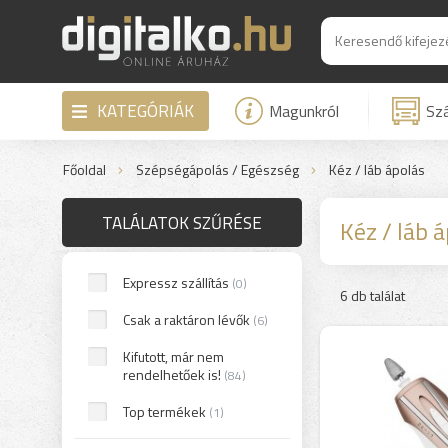
KATEGÓRIÁK
Magunkról
Szá
Főoldal
Szépségápolás / Egészség
Kéz / láb ápolás
TALÁLATOK SZŰRÉSE
Kéz / láb 
Expressz szállítás
(0)
6 db találat
Csak a raktáron lévők
(6)
Kifutott, már nem
rendelhetőek is!
(84)
Top termékek
(1)