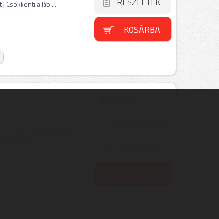
RÉSZLETEK
| Csökkenti a láb ...
KOSÁRBA
6.500
Ft
Kedvencekhez ad
 SCHOLL 24H Energy Insole L
áló SCHOLL ...
RÉSZLETEK
KOSÁRBA