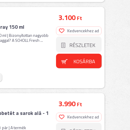
3.100
Ft
ray 150 ml
Kedvencekhez ad
 ml | Bizonyítottan nagyobb
ggal? A SCHOLL Fresh ...
RÉSZLETEK
KOSÁRBA
3.990
Ft
pbetét a sarok alá - 1
Kedvencekhez ad
1 pár | A termék