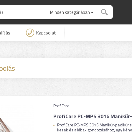
Minden kategóriában
llítás
Kapcsolat
ápolás
ProfiCare
ProfiCare PC-MPS 3016 Manikűr-
ProfiCare PC-MPS 3016 Manikűr-pedikűr sze
kezek és a lábak gondozásához, egy kényel