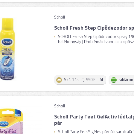
Scholl
Scholl Fresh Step Cipődezodor sp
SCHOLL Fresh Step Cipődezodor spray 150
hatékonyság | Problémáid vannak a cipősza
Szállítási díj: 990 Ft-tól
raktáron
Scholl
Scholl Party Feet GelActiv lúdtal
pár
Scholl Party Feet™ géles párnák sarok alá 