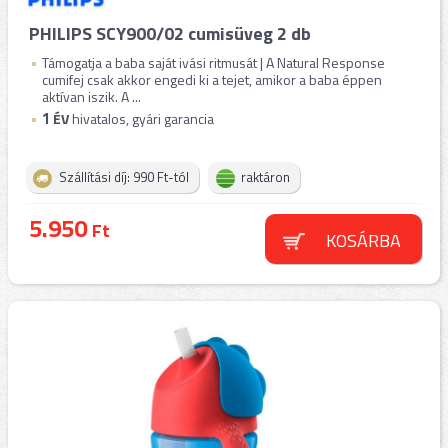
PHILIPS SCY900/02 cumisüveg 2 db
Támogatja a baba saját ivási ritmusát | A Natural Response
cumifej csak akkor engedi ki a tejet, amikor a baba éppen
aktívan iszik. A ...
1
ÉV
hivatalos, gyári garancia
Szállítási díj: 990 Ft-tól
raktáron
5.950
Ft
KOSÁRBA