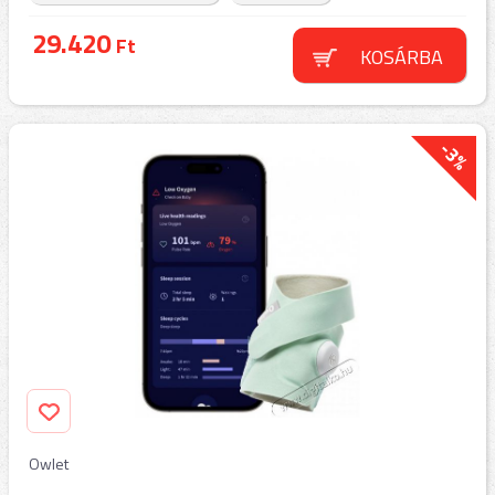
29.420
Ft
KOSÁRBA
-3%
Owlet