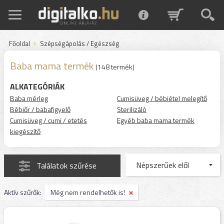
Főoldal
Szépségápolás / Egészség
Baba mama termék
(148 termék)
ALKATEGÓRIÁK
Baba mérleg
Cumisüveg / bébiétel melegítő
Bébiőr / babafigyelő
Sterilizáló
Cumisüveg / cumi / etetés
Egyéb baba mama termék
kiegészítő
Találatok szűrése
Aktív szűrők:
Még nem rendelhetők is!