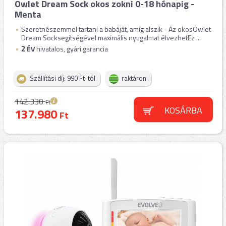
Owlet Dream Sock okos zokni 0-18 hónapig -
Menta
Szeretnészemmel tartani a babáját, amíg alszik - Az okosOwlet
Dream Socksegítségével maximális nyugalmat élvezhetEz ...
2
ÉV
hivatalos, gyári garancia
Szállítási díj: 990 Ft-tól
raktáron
142.330
Ft
KOSÁRBA
137.980
Ft