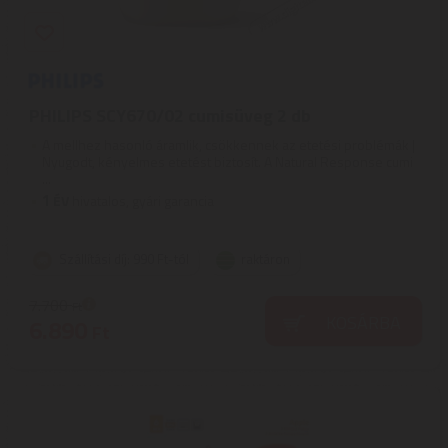
PHILIPS SCY670/02 cumisüveg 2 db
A mellhez hasonló áramlik, csökkennek az etetési problémák |
Nyugodt, kényelmes etetést biztosít. A Natural Response cumi
...
1
ÉV
hivatalos, gyári garancia
Szállítási díj: 990 Ft-tól
raktáron
7.700
Ft
KOSÁRBA
6.890
Ft