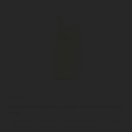
Munchkin
Munchkin Simple Clean Bögre szívószállal 296 ml
zöld
A jól átgondolt 296 ml űrtartalmú Munchkin tanulópohár segít a
gyermekednek megtanulni segítség nélkül inni.Az
ergonomikusan ...