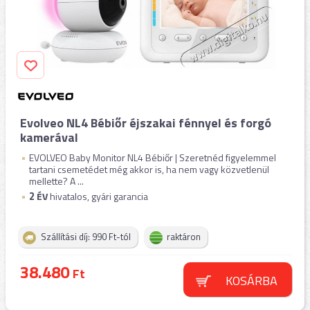
Evolveo NL4 Bébiőr éjszakai fénnyel és forgó
kamerával
EVOLVEO Baby Monitor NL4 Bébiőr | Szeretnéd figyelemmel
tartani csemetédet még akkor is, ha nem vagy közvetlenül
mellette? A ...
2
ÉV
hivatalos, gyári garancia
Szállítási díj: 990 Ft-tól
raktáron
38.480
Ft
KOSÁRBA