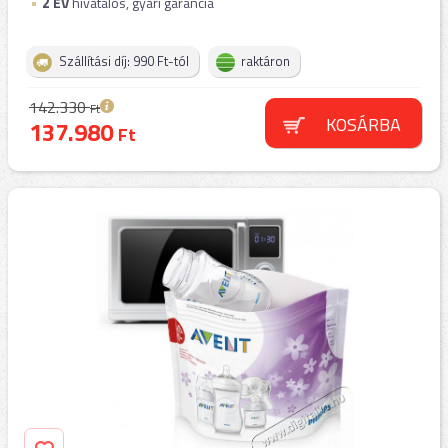
2
ÉV
hivatalos, gyári garancia
Szállítási díj: 990 Ft-tól
raktáron
142.330
Ft
KOSÁRBA
137.980
Ft