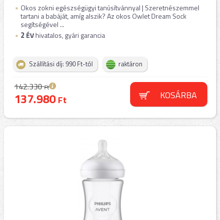
Okos zokni egészségügyi tanúsítvánnyal | Szeretnészemmel
tartani a babáját, amíg alszik? Az okos Owlet Dream Sock
segítségével ...
2
ÉV
hivatalos, gyári garancia
Szállítási díj: 990 Ft-tól
raktáron
142.330
Ft
KOSÁRBA
137.980
Ft