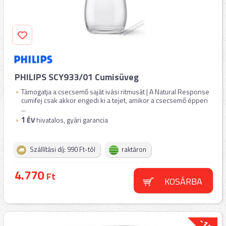
PHILIPS SCY933/01 Cumisüveg
Támogatja a csecsemő saját ivási ritmusát | A Natural Response
cumifej csak akkor engedi ki a tejet, amikor a csecsemő éppen
...
1
ÉV
hivatalos, gyári garancia
Szállítási díj: 990 Ft-tól
raktáron
4.770
Ft
KOSÁRBA