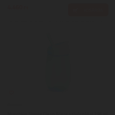
4.460
Ft
KOSÁRBA
Munchkin
Munchkin Simple Clean Bögre szívószállal 296 ml