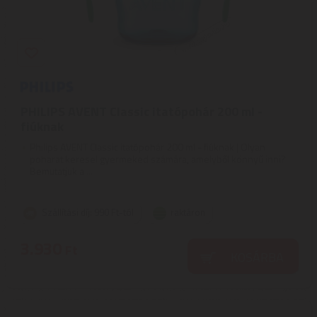
PHILIPS AVENT Classic itatópohár 200 ml -
fiúknak
Philips AVENT Classic itatópohár 200 ml - fiúknak | Olyan
poharat keresel gyermeked számára, amelyből könnyű inni?
Bemutatjuk a ...
Szállítási díj: 990 Ft-tól
raktáron
3.930
Ft
KOSÁRBA