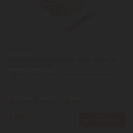
Tommee Tippee
Tommee Tippee Easy Scoop tálkák fedővel és
kanállal 6m+, 2 db
Tommee Tippee Easy Scoop tálkák fedővel és kanállal 6m+, 2
db | A nagyszerű Tommee Tippee tanuló gyerektányér
megkönnyíti a ...
Szállítási díj: 990 Ft-tól
raktáron
4.290
Ft
KOSÁRBA