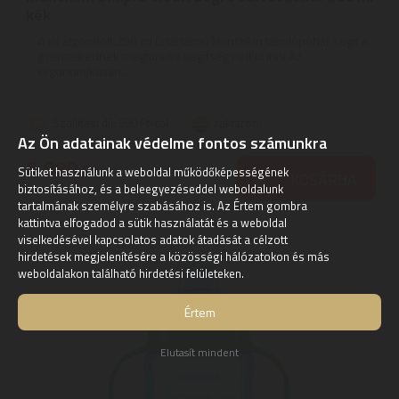
kék
A jól átgondolt 296 ml űrtartalmú Munchkin tanulópohár segít a
gyermekednek megtanulni segítség nélkül inni.Az
ergonomikusan ...
Szállítási díj: 990 Ft-tól
raktáron
Az Ön adatainak védelme fontos számunkra
5.880
Ft
Sütiket használunk a weboldal működőképességének
KOSÁRBA
biztosításához, és a beleegyezéseddel weboldalunk
tartalmának személyre szabásához is. Az Értem gombra
kattintva elfogadod a sütik használatát és a weboldal
viselkedésével kapcsolatos adatok átadását a célzott
hirdetések megjelenítésére a közösségi hálózatokon és más
weboldalakon található hirdetési felületeken.
Értem
Elutasít mindent