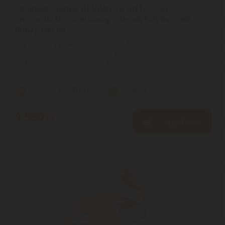
Tommee Tippee ADVANCED ANTI-COLIC
önsterilizáló cumisüveg + lassú folyás cumi,
0hó+, 260 ml
A Tommee Tippee ADVANCED ANTI-COLIC cumisüveg
alkalmashasi kólikára hajlamos csecsemők számára. A
szabadalmaztatott anti-colic szelep ...
Szállítási díj: 990 Ft-tól
raktáron
4.990
Ft
KOSÁRBA