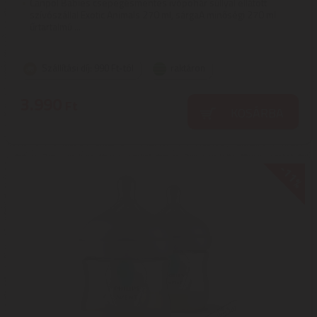
Canpol Babies csepegésmentes ivópohár súllyal ellátott
szívószállal Exotic Animals 270 ml, sárgaA minőségi 270 ml
űrtartalmú ...
Szállítási díj: 990 Ft-tól
raktáron
3.990
Ft
KOSÁRBA
-11%