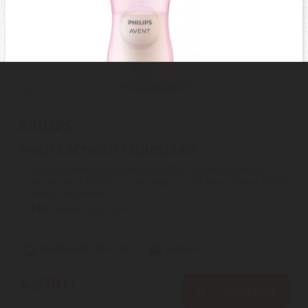
PHILIPS SCY903/11 CUMISÜVEG
Műszaki adatok | Márka: Philips AVENT | Cikkszám: Natural
Response SCY903/11 Cumisüveg | Termék neve: Philips AVENT
Natural Response ...
1
ÉV
hivatalos, gyári garancia
Szállítási díj: 990 Ft-tól
raktáron
4.970
Ft
KOSÁRBA