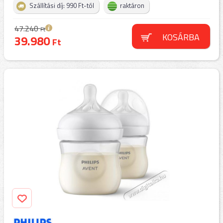
Szállítási díj: 990 Ft-tól
raktáron
47.240
Ft
KOSÁRBA
39.980
Ft