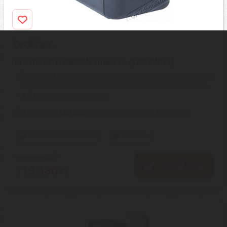
Brother PT-P900W címkéző (LAN/WiFi)
Általános | Méret (széles x mély x magas): 118 x 192 x 146 mm |
Méret dobozban: 266 x 164 x 336 mm | Kijelző: LED-ek 4 db | ...
2
ÉV
hivatalos, gyári garancia
Használja a
XN1QQZ
kuponkódot a 117.590 Ft-os árért!
Szállítási díj: 990 Ft-tól
raktáron
128.490
Ft
KOSÁRBA
119.380
Ft