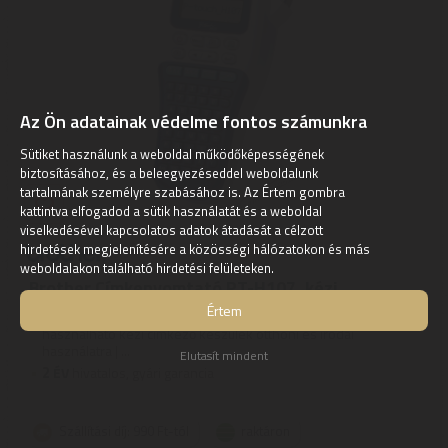
Az Ön adatainak védelme fontos számunkra
Sütiket használunk a weboldal működőképességének
biztosításához, és a beleegyezéseddel weboldalunk
tartalmának személyre szabásához is. Az Értem gombra
kattintva elfogadod a sütik használatát és a weboldal
viselkedésével kapcsolatos adatok átadását a célzott
hirdetések megjelenítésére a közösségi hálózatokon és más
weboldalakon található hirdetési felületeken.
Brother Címkenyomtató PT-H107, kézi
Értem
P-touch PT-H107B kézi címkéző készülék | Könnyen
használható kézi címkéző készülék otthoni és irodai
használatra | ...
Elutasít mindent
2
ÉV
hivatalos, gyári garancia
Szállítási díj: 990 Ft-tól
raktáron