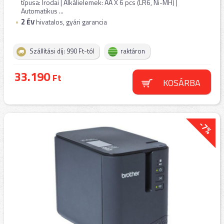
típusa: Irodai | Alkálielemek: AA X 6 pcs (LR6, Ni-MH) |
Automatikus ...
2
ÉV
hivatalos, gyári garancia
Szállítási díj: 990 Ft-tól
raktáron
33.190
Ft
KOSÁRBA
-7%