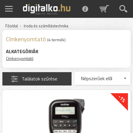
Főoldal
Iroda és számítástechnika
Címkenyomtató
(4 termék)
ALKATEGÓRIÁK
Címkenyomtató
Találatok szűrése
-1%