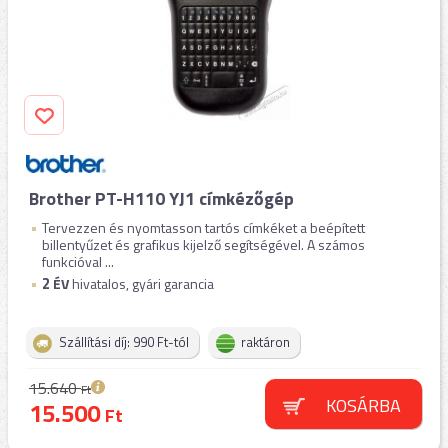
Brother PT-H110 YJ1 címkézőgép
Tervezzen és nyomtasson tartós címkéket a beépített
billentyűzet és grafikus kijelző segítségével. A számos
funkcióval ...
2
ÉV
hivatalos, gyári garancia
Szállítási díj: 990 Ft-tól
raktáron
15.640
Ft
KOSÁRBA
15.500
Ft