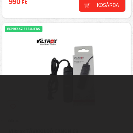
990
Ft
KOSÁRBA
EXPRESSZ SZÁLLÍTÁS
Viltrox
Viltrox TÁVKIOLDÓ CANON C3