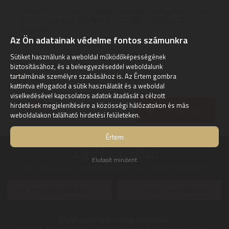
Viltrox SR-C3 Canon C3 időzítős távkioldó | Kompatibilis:Canon
EOS 1D széria,5D,5DII,5DIII,7D,10D,20D,D30,40D,50D. |
Jellemzők ...
Az Ön adatainak védelme fontos számunkra
1
ÉV
hivatalos, gyári garancia
Utolsó, bontatlan darab ezen az áron!
Sütiket használunk a weboldal működőképességének
biztosításához, és a beleegyezéseddel weboldalunk
tartalmának személyre szabásához is. Az Értem gombra
Szállítási díj: 990 Ft-tól
raktáron
kattintva elfogadod a sütik használatát és a weboldal
viselkedésével kapcsolatos adatok átadását a célzott
2.490
Ft
hirdetések megjelenítésére a közösségi hálózatokon és más
KOSÁRBA
weboldalakon található hirdetési felületeken.
Értem
Ügyfélszolgálat:
Elutasít mindent
Kérdéseivel, észrevételeivel keresse ügyfélszolgálatunkat
info@digitalko.hu
Gyors üzenetküldés
Ügyfélszolgálatunk elérhető: