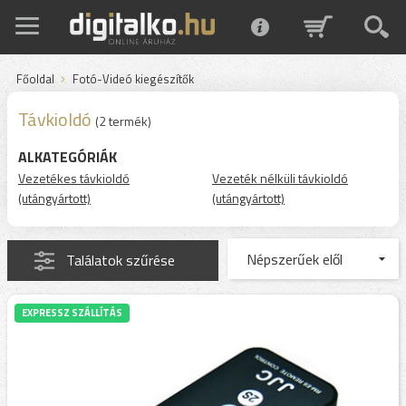
Főoldal
Fotó-Videó kiegészítők
Távkioldó
(2 termék)
ALKATEGÓRIÁK
Vezetékes távkioldó
Vezeték nélküli távkioldó
(utángyártott)
(utángyártott)
Találatok szűrése
EXPRESSZ SZÁLLÍTÁS