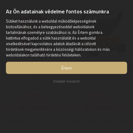
Az Ön adatainak védelme fontos számunkra
Sütiket használunk a weboldal működőképességének
biztosításához, és a beleegyezéseddel weboldalunk
tartalmának személyre szabásához is. Az Értem gombra
kattintva elfogadod a sütik használatát és a weboldal
viselkedésével kapcsolatos adatok átadását a célzott
hirdetések megjelenítésére a közösségi hálózatokon és más
weboldalakon található hirdetési felületeken.
Értem
Szarvasi SZV612 kávéfőző -
Hausmeister HM 8811 Panini
bordó
sütő, 1000 W, fekete
Elutasít mindent
Mai ár:
Mai ár:
25.890
8.590
Ft
Ft
Még több Presszó kávéfőző
Még több Kontakt grill sütő / sütőlap