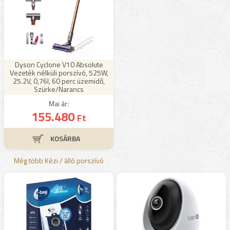
Dyson Cyclone V10 Absolute
Vezeték nélküli porszívó, 525W,
25.2V, 0,76l, 60 perc üzemidő,
Szürke/Narancs
Mai ár:
155.480
Ft
Még több Kézi / álló porszívó