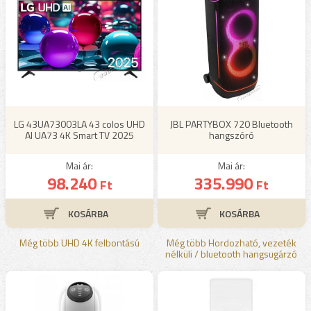
LG 43UA73003LA 43 colos UHD
JBL PARTYBOX 720 Bluetooth
AI UA73 4K Smart TV 2025
hangszóró
Mai ár:
Mai ár:
98.240
335.990
Ft
Ft
Még több UHD 4K felbontású
Még több Hordozható, vezeték
nélküli / bluetooth hangsugárzó