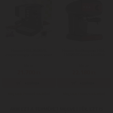
Heinner HEM-850BKSL
Heinner Red Boquette HEM-
eszpresszógép - fekete/ezüst
1100BKRD karos kávéfőző
Mai ár:
Mai ár:
21.700
22.180
Ft
Ft
Még több Presszó kávéfőző
Még több Presszó kávéfőző
AKIK EZT A TERMÉKET MEGVETTÉK, EZT IS