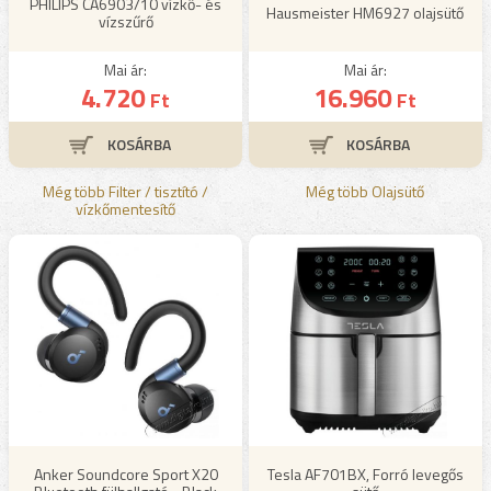
PHILIPS CA6903/10 vízkő- és
Hausmeister HM6927 olajsütő
vízszűrő
Mai ár:
Mai ár:
4.720
16.960
Ft
Ft
Még több Filter / tisztító /
Még több Olajsütő
vízkőmentesítő
Anker Soundcore Sport X20
Tesla AF701BX, Forró levegős