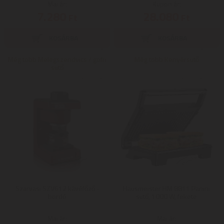
Mai ár:
Kupon ár:
7.280
28.080
Ft
Ft
Még több Melegszendvics / gofri
Még több Kenyérsütő
sütő
Szarvasi SZV612 kávéfőző -
Hausmeister HM 8811 Panini
bordó
sütő, 1000 W, fekete
Mai ár:
Mai ár: