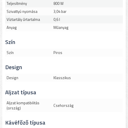
Teljesítmény
800 W
Szivattyú nyomása
3,04 bar
Víztartály űrtartalma
0,6 l
Anyag
Műanyag
Szín
Szín
Piros
Design
Design
Klasszikus
Aljzat típusa
Aljzat kompatibilitás
Csehország
(ország)
Kávéfőző típusa