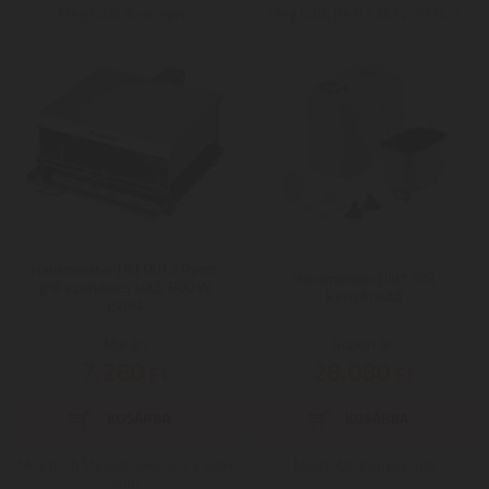
Még több Turmixgép
Még több Kézi / álló porszívó
Hausmeister HM 8812 Retro
Hausmeister HM1303
grill szendvics sütő, 800 W,
Kenyérsütő
ezüst
Mai ár:
Kupon ár:
7.280
28.080
Ft
Ft
Még több Melegszendvics / gofri
Még több Kenyérsütő
sütő