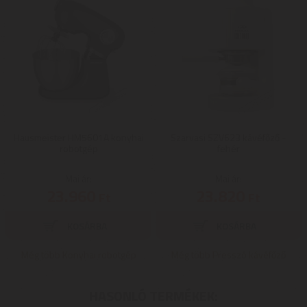
Hausmeister HM5601A konyhai
Szarvasi SZV623 kávéfőző -
robotgép
fehér
Mai ár:
Mai ár:
23.960
23.820
Ft
Ft
Még több Konyhai robotgép
Még több Presszó kávéfőző
HASONLÓ TERMÉKEK: