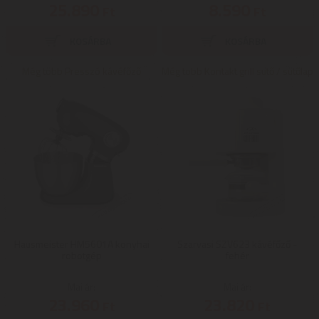
25.890
8.590
Ft
Ft
Még több Presszó kávéfőző
Még több Kontakt grill sütő / sütőlap
Hausmeister HM5601A konyhai
Szarvasi SZV623 kávéfőző -
robotgép
fehér
Mai ár:
Mai ár:
23.960
23.820
Ft
Ft