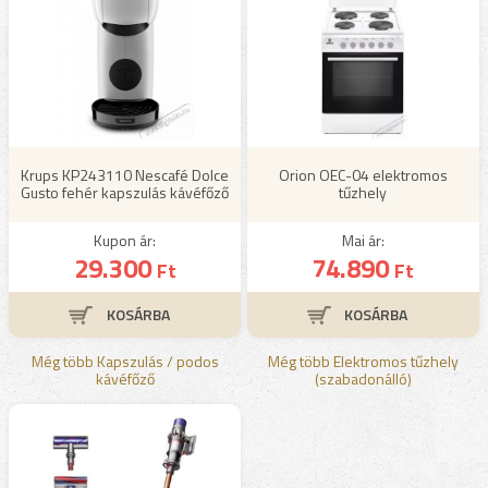
Krups KP243110 Nescafé Dolce
Orion OEC-04 elektromos
Gusto fehér kapszulás kávéfőző
tűzhely
Kupon ár:
Mai ár:
29.300
74.890
Ft
Ft
Még több Kapszulás / podos
Még több Elektromos tűzhely
kávéfőző
(szabadonálló)