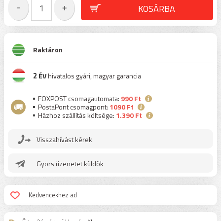
Raktáron
2
ÉV
hivatalos gyári, magyar garancia
FOXPOST csomagautomata:
990 Ft
PostaPont csomagpont:
1090 Ft
Házhoz szállítás költsége:
1.390 Ft
Visszahívást kérek
Gyors üzenetet küldök
Kedvencekhez ad