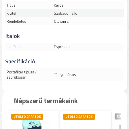
Típus
Karos
Kivitel
Szabadon álló
Rendeltetés
Otthonra
Italok
Ital típusa
Espresso
Specifikáció
Portafilter típusa /
Túlnyomásos
szűrőkosár
Népszerű termékeink
ELFOGY
UTOLSÓ DARABOK
UTOLSÓ DARABOK