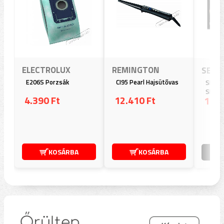
ELECTROLUX
REMINGTON
SENC
E206S Porzsák
CI95 Pearl Hajsütővas
SLE 5
SERIE
4.390 Ft
12.410 Ft
173.
KOSÁRBA
KOSÁRBA