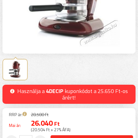
Használja a
4DECIP
kuponkódot a 25.650 Ft-os
árért!
RRP ár:
28.580 Ft
26.040
Ft
Mai ár:
(20.504 Ft + 27% ÁFA)