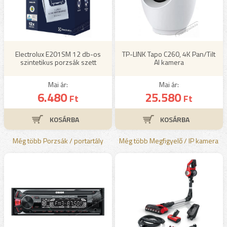
Electrolux E201SM 12 db-os
TP-LINK Tapo C260, 4K Pan/Tilt
szintetikus porzsák szett
AI kamera
Mai ár:
Mai ár:
6.480
25.580
Ft
Ft
Még több Porzsák / portartály
Még több Megfigyelő / IP kamera