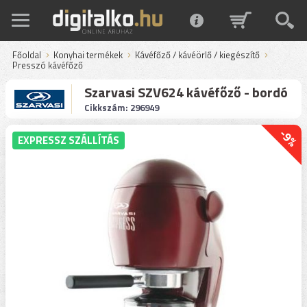
Főoldal
Konyhai termékek
Kávéfőző / kávéörlő / kiegészítő
Presszó kávéfőző
Szarvasi SZV624 kávéfőző - bordó
Cikkszám: 296949
-9%
EXPRESSZ SZÁLLÍTÁS