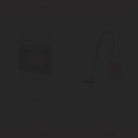
Még több Konyhai robotgép
Még több Presszó kávéfőző
Orion FKO-501TFW kombinált
SAMSUNG VCC52U6V3R/BOL
tűzhely
Porzsákos porszívó - piros
Mai ár:
Kupon ár:
94.680
26.640
Ft
Ft