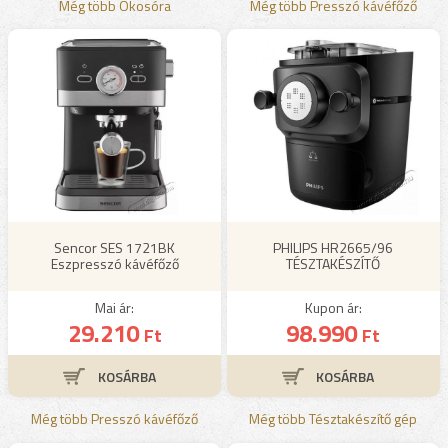
Még több Okosóra
Még több Presszó kávéfőző
Sencor SES 1721BK
PHILIPS HR2665/96
Eszpresszó kávéfőző
TÉSZTAKÉSZÍTŐ
Mai ár:
Kupon ár:
29.210
98.990
Ft
Ft
Még több Presszó kávéfőző
Még több Tésztakészítő gép