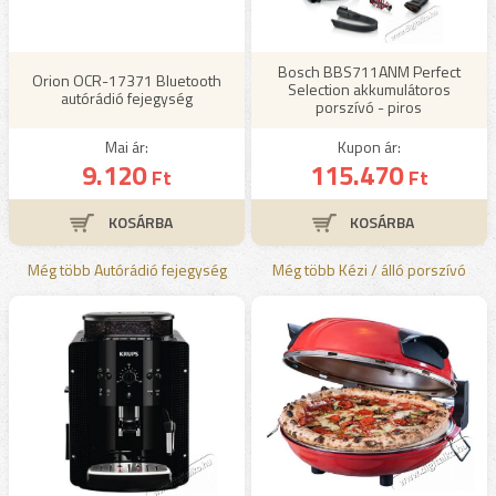
Bosch BBS711ANM Perfect
Orion OCR-17371 Bluetooth
Selection akkumulátoros
autórádió fejegység
porszívó - piros
Mai ár:
Kupon ár:
9.120
115.470
Ft
Ft
Még több Autórádió fejegység
Még több Kézi / álló porszívó