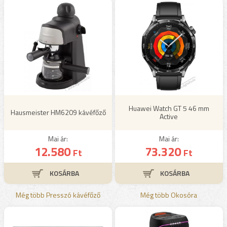
Huawei Watch GT 5 46 mm
Hausmeister HM6209 kávéfőző
Active
Mai ár:
Mai ár:
12.580
73.320
Ft
Ft
Még több Presszó kávéfőző
Még több Okosóra