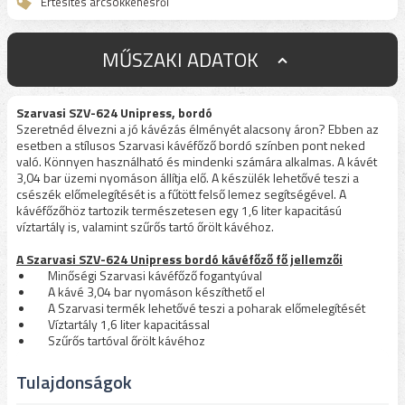
Értesítés árcsökkenésről
MŰSZAKI ADATOK
Szarvasi SZV-624 Unipress, bordó
Szeretnéd élvezni a jó kávézás élményét alacsony áron? Ebben az
esetben a stílusos Szarvasi kávéfőző bordó színben pont neked
való. Könnyen használható és mindenki számára alkalmas. A kávét
3,04 bar üzemi nyomáson állítja elő. A készülék lehetővé teszi a
csészék előmelegítését is a fűtött felső lemez segítségével. A
kávéfőzőhöz tartozik természetesen egy 1,6 liter kapacitású
víztartály is, valamint szűrős tartó őrölt kávéhoz.
A Szarvasi SZV-624 Unipress bordó kávéfőző fő jellemzői
Minőségi Szarvasi kávéfőző fogantyúval
A kávé 3,04 bar nyomáson készíthető el
A Szarvasi termék lehetővé teszi a poharak előmelegítését
Víztartály 1,6 liter kapacitással
Szűrős tartóval őrölt kávéhoz
Tulajdonságok