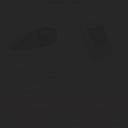
MEGNÉZTÉK:
Sencor SVC 190B Vezeték
nélküli kézi morzsaporszívó -
PHILIPS FC8021/03 porzsák
fekete
Kupon ár:
Mai ár:
7.470
4.320
Ft
Ft
Még több Morzsaporszívó
Még több Porzsák / portartály