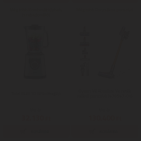
Még több Kombinált tűzhely
Még több Porzsákos porszívó
(szabadonálló)
Dyson V8 Absolute Vezeték
Tefal BL811D38 turmixgép
nélküli porszívó (476547-01)
Mai ár:
Mai ár:
32.130
130.400
Ft
Ft