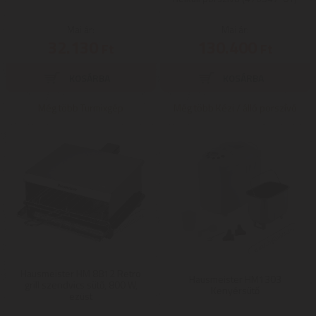
Mai ár:
Mai ár:
32.130
130.400
Ft
Ft
Még több Turmixgép
Még több Kézi / álló porszívó
Hausmeister HM 8812 Retro
Hausmeister HM1303
grill szendvics sütő, 800 W,
Kenyérsütő
ezüst