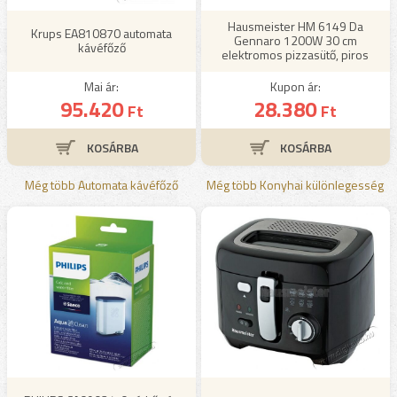
Hausmeister HM 6149 Da
Krups EA810870 automata
Gennaro 1200W 30 cm
kávéfőző
elektromos pizzasütő, piros
Mai ár:
Kupon ár:
95.420
28.380
Ft
Ft
Még több Automata kávéfőző
Még több Konyhai különlegesség