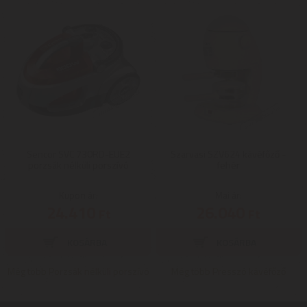
Sencor SVC 730RD-EUE2
Szarvasi SZV624 kávéfőző -
porzsák nélküli porszívó
fehér
Kupon ár:
Mai ár:
24.410
26.040
Ft
Ft
Még több Porzsák nélküli porszívó
Még több Presszó kávéfőző