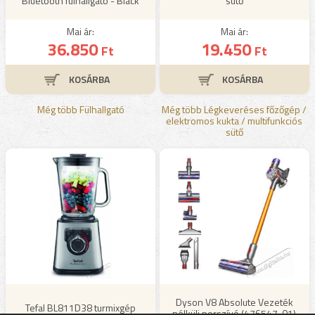
Bluetooth fülhallgató - Black
sütő
Mai ár:
Mai ár:
36.850
19.450
Ft
Ft
Még több Fülhallgató
Még több Légkeveréses főzőgép /
elektromos kukta / multifunkciós
sütő
Dyson V8 Absolute Vezeték
Tefal BL811D38 turmixgép
nélküli porszívó (476547-01)