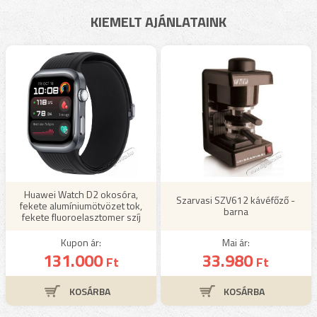
KIEMELT AJÁNLATAINK
Huawei Watch D2 okosóra,
Szarvasi SZV612 kávéfőző -
fekete alumíniumötvözet tok,
barna
fekete fluoroelasztomer szíj
Kupon ár:
Mai ár:
131.000
33.980
Ft
Ft