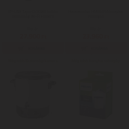
TP-LINK Tapo C530WS kültéri
Hausmeister HM5601A konyhai
biztonsági Wi-Fi kamera
robotgép
Mai ár:
Mai ár:
27.900
23.960
Ft
Ft
Még több Biztonsági kamera
Még több Konyhai robotgép