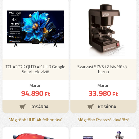
TCL 43P7K QLED 4K UHD Google
Szarvasi SZV612 kávéfőző -
Smart televízió
barna
Mai ár:
Mai ár:
94.890
33.980
Ft
Ft
Még több UHD 4K felbontású
Még több Presszó kávéfőző