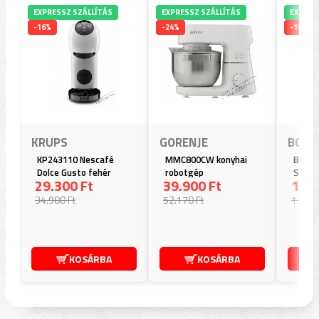
EXPRESSZ SZÁLLÍTÁS
EXPRESSZ SZÁLLÍTÁS
EXPRES
-16%
-24%
-16%
KRUPS
GORENJE
BOSC
KP243110 Nescafé
MMC800CW konyhai
BBS71
Dolce Gusto fehér
robotgép
Select
29.300 Ft
39.900 Ft
115.
kapszulás kávéfőző
akkum
porszí
34.980 Ft
52.170 Ft
137.73
KOSÁRBA
KOSÁRBA