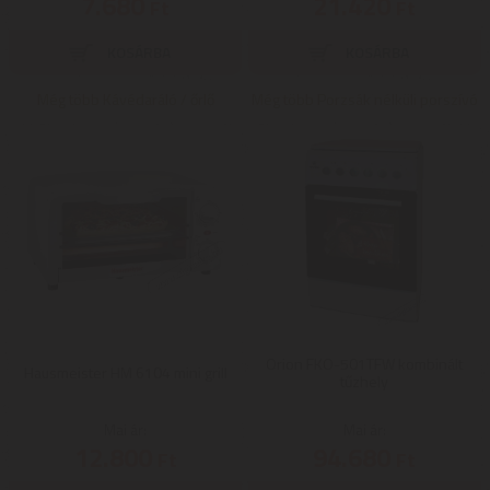
7.680
21.420
Ft
Ft
Még több Kávédaráló / őrlő
Még több Porzsák nélküli porszívó
Orion FKO-501TFW kombinált
Hausmeister HM 6104 mini grill
tűzhely
Mai ár:
Mai ár:
12.800
94.680
Ft
Ft