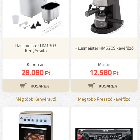
Hausmeister HM1303
Hausmeister HM6209 kávéfőző
Kenyérsütő
Kupon ár:
Mai ár:
28.080
12.580
Ft
Ft
Még több Kenyérsütő
Még több Presszó kávéfőző