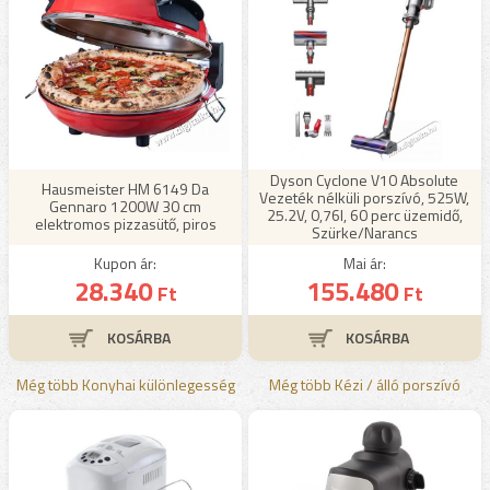
Dyson Cyclone V10 Absolute
Hausmeister HM 6149 Da
Vezeték nélküli porszívó, 525W,
Gennaro 1200W 30 cm
25.2V, 0,76l, 60 perc üzemidő,
elektromos pizzasütő, piros
Szürke/Narancs
Kupon ár:
Mai ár:
28.340
155.480
Ft
Ft
Még több Konyhai különlegesség
Még több Kézi / álló porszívó