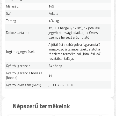
Mélység
145 mm
Szín
Fekete
Tömeg
1.37 kg
1x JBL Charge 6, 1x szíj, 1x jótállási
Doboz tartalma
jegy/biztonsági adatlap, 1x Gyors
üzembe helyezési útmutató
A jótállási szabályokra („garancia”)
vonatkozó általános tájékoztatót a
Jogi megjegyzések
részletes termékoldal „Jótállási idő”
rovatában találja.
Gyártói garancia
24 hónap
Gyártói garancia hossza
24
(hónap)
Gyártói cikkszám (MPN)
JBLCHARGE6BLK
Népszerű termékeink