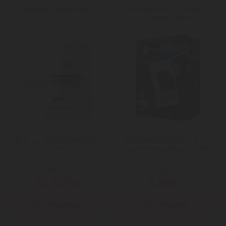
Még több Egyéb edény
Még több Filter / tisztító /
vízkőmentesítő
Szarvasi SZV623 kávéfőző -
Electrolux E201SM 12 db-os
fehér
szintetikus porzsák szett
Mai ár:
Mai ár:
23.820
6.480
Ft
Ft
Még több Presszó kávéfőző
Még több Porzsák / portartály