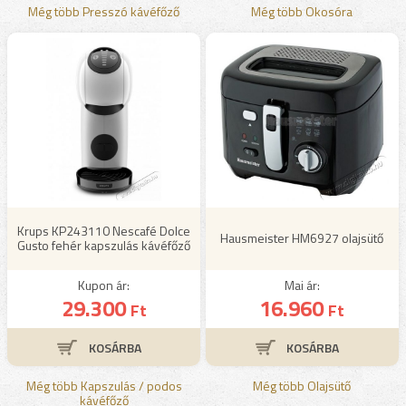
Még több Presszó kávéfőző
Még több Okosóra
Krups KP243110 Nescafé Dolce
Hausmeister HM6927 olajsütő
Gusto fehér kapszulás kávéfőző
Kupon ár:
Mai ár:
29.300
16.960
Ft
Ft
Még több Kapszulás / podos
Még több Olajsütő
kávéfőző