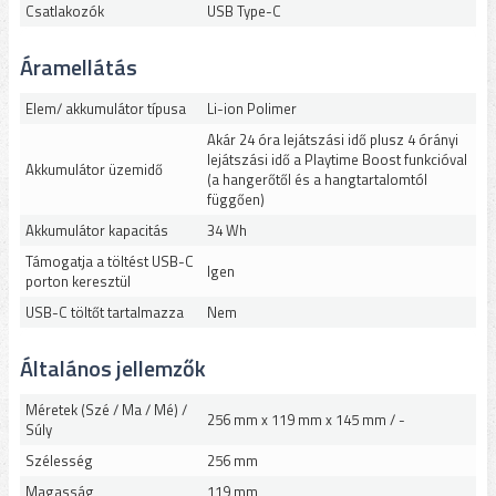
Csatlakozók
USB Type-C
Áramellátás
Elem/ akkumulátor típusa
Li-ion Polimer
Akár 24 óra lejátszási idő plusz 4 órányi
lejátszási idő a Playtime Boost funkcióval
Akkumulátor üzemidő
(a hangerőtől és a hangtartalomtól
függően)
Akkumulátor kapacitás
34 Wh
Támogatja a töltést USB-C
Igen
porton keresztül
USB-C töltőt tartalmazza
Nem
Általános jellemzők
Méretek (Szé / Ma / Mé) /
256 mm x 119 mm x 145 mm / -
Súly
Szélesség
256 mm
Magasság
119 mm