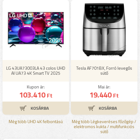
LG 43UA73003LA 43 colos UHD
Tesla AF701BX, Forró levegős
AI UA73 4K Smart TV 2025
sütő
Kupon ár:
Mai ár:
103.410
19.440
Ft
Ft
Még több UHD 4K felbontású
Még több Légkeveréses főzőgép /
elektromos kukta / multifunkciós
sütő