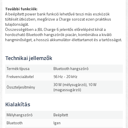
További funkciók:
A beépített power bank funkció lehetővé teszi más eszközök
töltését útközben, megőrizve a Charge sorozat ezen praktikus
tulajdonságát.
Összességében a JBL Charge 6 jelentős előrelépést kínál a
hordozható Bluetooth hangszórók piacán, kombinálva a kiváló
hangminőséget, a hosszú akkumulátor-élettartamot és a tartósságot.
Technikai jellemzők
Termék típusa
Bluetooth hangszóró
Frekvenciaátvitel
56 Hz - 20 kHz
30 W (mélysugárzó), 10 W
Összteljesítmény
(magassugárzó)
Kialakítás
Mélyhangszóró
Beépített
Bluetooth
Igen