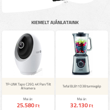
KIEMELT AJÁNLATAINK
TP-LINK Tapo C260, 4K Pan/Tilt
Tefal BL811D38 turmixgép
AI kamera
Mai ár:
Mai ár:
25.580
32.130
Ft
Ft