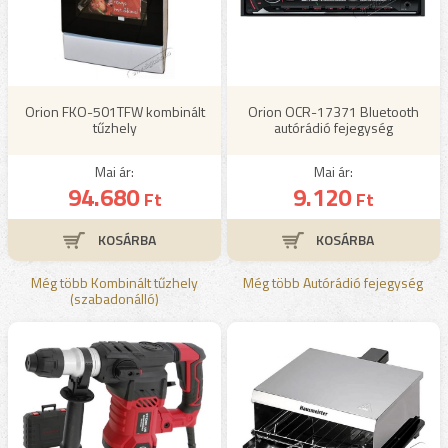
Orion FKO-501TFW kombinált
Orion OCR-17371 Bluetooth
tűzhely
autórádió fejegység
Mai ár:
Mai ár:
94.680
9.120
Ft
Ft
Még több Kombinált tűzhely
Még több Autórádió fejegység
(szabadonálló)