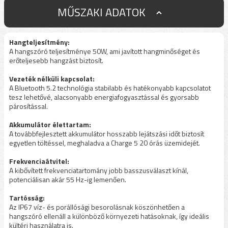
MŰSZAKI ADATOK
Hangteljesítmény:
A hangszóró teljesítménye 50W, ami javított hangminőséget és
erőteljesebb hangzást biztosít.
Vezeték nélküli kapcsolat:
A Bluetooth 5.2 technológia stabilabb és hatékonyabb kapcsolatot
tesz lehetővé, alacsonyabb energiafogyasztással és gyorsabb
párosítással.
Akkumulátor élettartam:
A továbbfejlesztett akkumulátor hosszabb lejátszási időt biztosít
egyetlen töltéssel, meghaladva a Charge 5 20 órás üzemidejét.
Frekvenciaátvitel:
A kibővített frekvenciatartomány jobb basszusválaszt kínál,
potenciálisan akár 55 Hz-ig lemenően.
Tartósság:
Az IP67 víz- és porállósági besorolásnak köszönhetően a
hangszóró ellenáll a különböző környezeti hatásoknak, így ideális
kültéri használatra is.