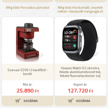
Még több Porzsákos porszívó
Még több Hordozható, vezeték
nélküli / bluetooth hangsugárzó
Huawei Watch D2 okosóra,
Szarvasi SZV612 kávéfőző -
fekete alumíniumötvözet tok,
bordó
fekete fluoroelasztomer szíj
Mai ár:
Kupon ár:
25.890
127.720
Ft
Ft