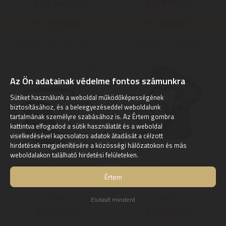
115.470
36.850
Ft
Ft
Még több Kézi / álló porszívó
Még több Fülhallgató
Az Ön adatainak védelme fontos számunkra
Sütiket használunk a weboldal működőképességének
biztosításához, és a beleegyezéseddel weboldalunk
tartalmának személyre szabásához is. Az Értem gombra
kattintva elfogadod a sütik használatát és a weboldal
viselkedésével kapcsolatos adatok átadását a célzott
hirdetések megjelenítésére a közösségi hálózatokon és más
weboldalakon található hirdetési felületeken.
TP-LINK Tapo C530WS kültéri
Hausmeister HM5601A konyhai
biztonsági Wi-Fi kamera
robotgép
Értem
Mai ár:
Mai ár:
Elutasít mindent
27.900
23.960
Ft
Ft