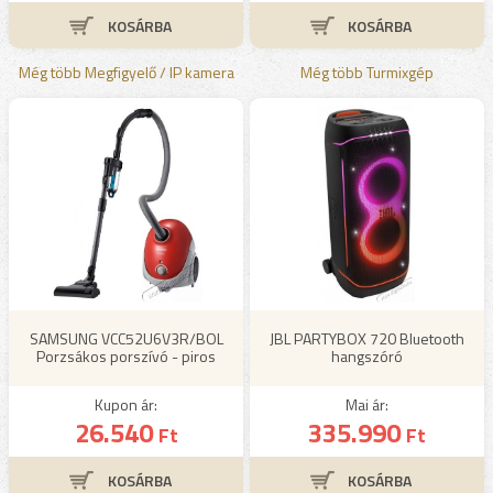
Még több Megfigyelő / IP kamera
Még több Turmixgép
SAMSUNG VCC52U6V3R/BOL
JBL PARTYBOX 720 Bluetooth
Porzsákos porszívó - piros
hangszóró
Kupon ár:
Mai ár:
26.540
335.990
Ft
Ft