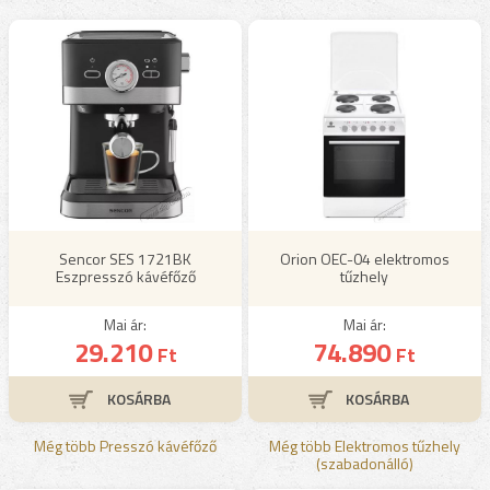
Sencor SES 1721BK
Orion OEC-04 elektromos
Eszpresszó kávéfőző
tűzhely
Mai ár:
Mai ár:
29.210
74.890
Ft
Ft
Még több Presszó kávéfőző
Még több Elektromos tűzhely
(szabadonálló)