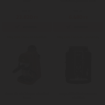
fehér
szintetikus porzsák szett
Mai ár:
Mai ár:
23.820
6.480
Ft
Ft
Még több Presszó kávéfőző
Még több Porzsák / portartály
Amica CD 1013 Espris kávéfőző
Krups EA810870 automata
Barna
kávéfőző