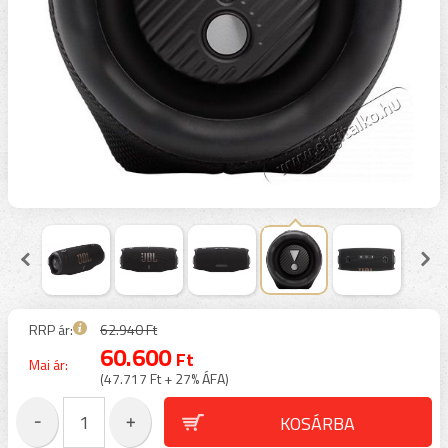
RRP ár:
62.940 Ft
60.600
Ft
Mai ár:
(47.717 Ft + 27% ÁFA)