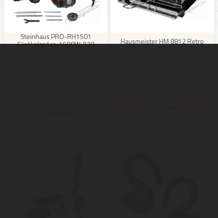
Steinhaus PRO-RH1501
Hausmeister HM 8812 Retro
Fúrókalapács, 1500W, 920
grill szendvics sütő, 800 W,
fordulat/perc, 5,5J, SDS-Plus
ezüst
tokmány, 4 funkció, kofferben,
tartozékokkal
Mai ár:
Mai ár:
7.480
Ft
22.330
Ft
Még több Melegszendvics / gofri
Még több Fúró / fúrókalapács
sütő