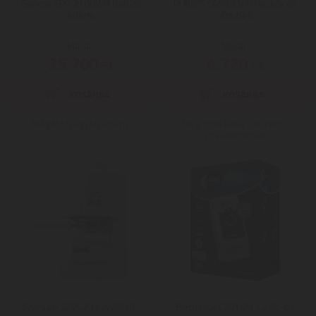
Sencor SPP 2100WH befőző
PHILIPS CA6903/10 vízkő- és
edény
vízszűrő
Mai ár:
Mai ár:
35.700
4.720
Ft
Ft
Még több Egyéb edény
Még több Filter / tisztító /
vízkőmentesítő
Szarvasi SZV623 kávéfőző -
Electrolux E201SM 12 db-os