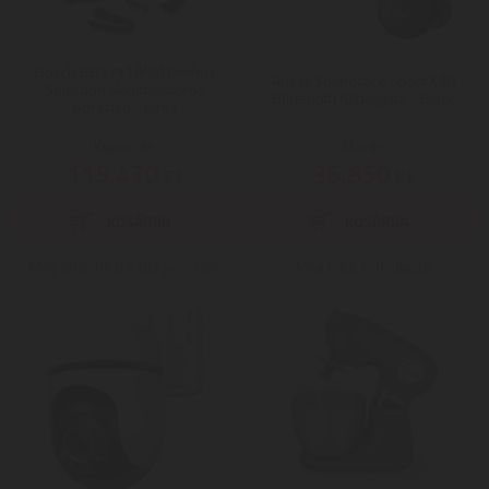
Bosch BBS711ANM Perfect
Anker Soundcore Sport X20
Selection akkumulátoros
Bluetooth fülhallgató - Black
porszívó - piros
Kupon ár:
Mai ár:
115.470
36.850
Ft
Ft
Még több Kézi / álló porszívó
Még több Fülhallgató