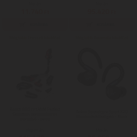
Mai ár:
Mai ár:
11.740
95.420
Ft
Ft
Még több Presszó kávéfőző
Még több Automata kávéfőző
Bosch BBS711ANM Perfect
Anker Soundcore Sport X20
Selection akkumulátoros
Bluetooth fülhallgató - Black
porszívó - piros
Kupon ár:
Mai ár: