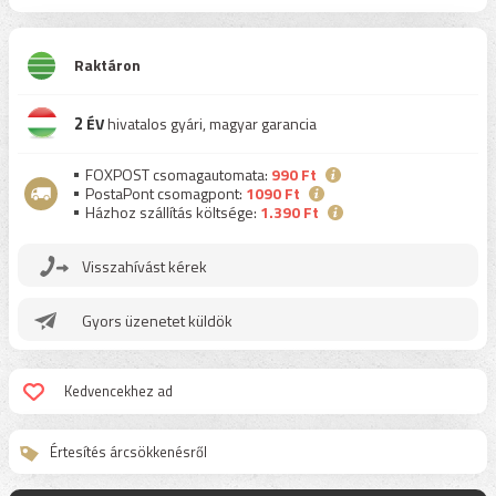
Raktáron
2
ÉV
hivatalos gyári, magyar garancia
FOXPOST csomagautomata:
990 Ft
PostaPont csomagpont:
1090 Ft
Házhoz szállítás költsége:
1.390 Ft
Visszahívást kérek
Gyors üzenetet küldök
Kedvencekhez ad
Értesítés árcsökkenésről