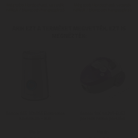
Még több Hordozható, vezeték
Még több Hordozható, vezeték
nélküli / bluetooth hangsugárzó
nélküli / bluetooth hangsugárzó
AKIK EZT A TERMÉKET MEGVETTÉK, EZT IS
MEGNÉZTÉK:
Sencor SCG 3050SS Elektromos
Sencor SVC 512VT-EUE2
kávédaráló - acél
porzsák nélküli porszívó
Mai ár:
Mai ár: