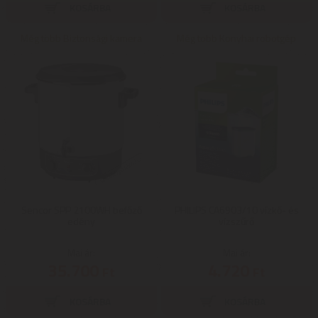
Még több Biztonsági kamera
Még több Konyhai robotgép
Sencor SPP 2100WH befőző
PHILIPS CA6903/10 vízkő- és
edény
vízszűrő
Mai ár:
Mai ár:
35.700
4.720
Ft
Ft