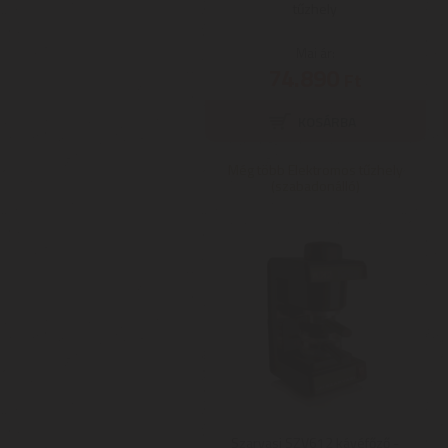
tűzhely
Mai ár:
74.890
Ft
Még több Elektromos tűzhely
(szabadonálló)
Szarvasi SZV612 kávéfőző -