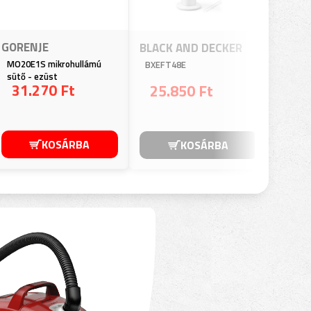
GORENJE
ELEC
BLACK AND DECKER
MO20E1S mikrohullámú
EL61C2
BXEFT48E
sütő - ezüst
porszí
31.270 Ft
62.
25.850 Ft
KOSÁRBA
KOSÁRBA