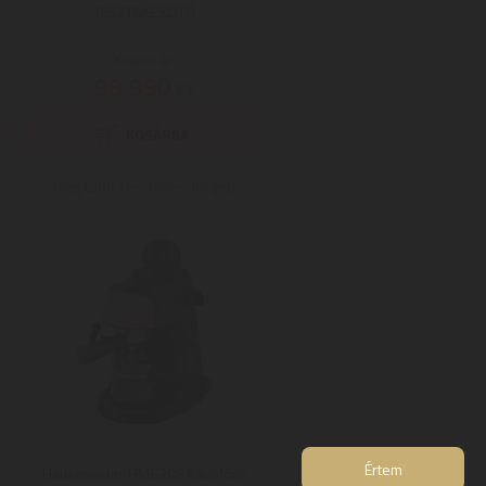
TÉSZTAKÉSZÍTŐ
Kupon ár:
98.990
Ft
Még több Tésztakészítő gép
Értem
Hausmeister HM6209 kávéfőző