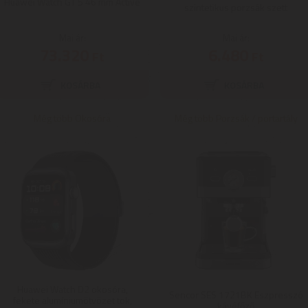
Huawei Watch GT 5 46 mm Active
szintetikus porzsák szett
Mai ár:
Mai ár:
73.320
6.480
Ft
Ft
Még több Okosóra
Még több Porzsák / portartály
Huawei Watch D2 okosóra,
Sencor SES 1721BK Eszpresszó
fekete alumíniumötvözet tok,
kávéfőző