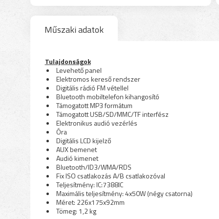
Műszaki adatok
Tulajdonságok
Levehető panel
Elektromos kereső rendszer
Digitális rádió FM vétellel
Bluetooth mobiltelefon kihangosító
Támogatott MP3 formátum
Támogatott USB/SD/MMC/TF interfész
Elektronikus audió vezérlés
Óra
Digitális LCD kijelző
AUX bemenet
Audió kimenet
Bluetooth/ID3/WMA/RDS
Fix ISO csatlakozás A/B csatlakozóval
Teljesítmény: IC:7388IC
Maximális teljesítmény: 4x50W (négy csatorna)
Méret: 226x175x92mm
Tömeg: 1,2 kg