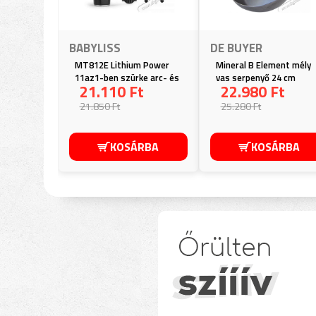
BABYLISS
DE BUYER
MT812E Lithium Power
Mineral B Element mély
11az1-ben szürke arc- és
vas serpenyő 24 cm
21.110 Ft
22.980 Ft
testszőrtelenítő készlet
DB561424
21.850 Ft
25.280 Ft
KOSÁRBA
KOSÁRBA