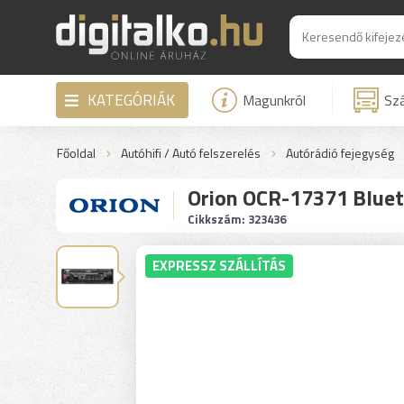
KATEGÓRIÁK
Magunkról
Szá
Főoldal
Autóhifi / Autó felszerelés
Autórádió fejegység
Orion OCR-17371 Bluet
Cikkszám: 323436
EXPRESSZ SZÁLLÍTÁS