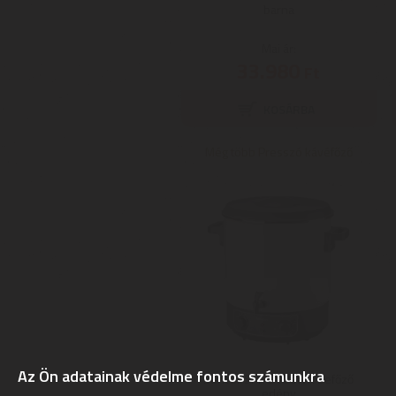
barna
Mai ár:
33.980
Ft
Még több Presszó kávéfőző
Az Ön adatainak védelme fontos számunkra
Sencor SPP 2100WH befőző
edény