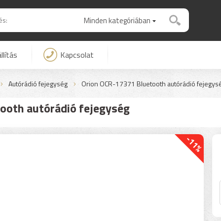
Minden kategóriában
llítás
Kapcsolat
Autórádió fejegység
Orion OCR-17371 Bluetooth autórádió fejegys
ooth autórádió fejegység
-11%