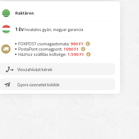
Raktáron
1
ÉV
hivatalos gyári, magyar garancia
FOXPOST csomagautomata:
990 Ft
PostaPont csomagpont:
1090 Ft
Házhoz szállítás költsége:
1.590 Ft
Visszahívást kérek
Gyors üzenetet küldök