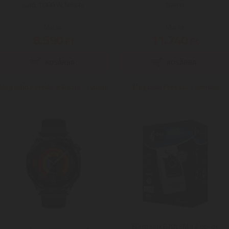
sütő, 1000 W, fekete
Barna
Mai ár:
Mai ár:
8.590
11.740
Ft
Ft
Még több Kontakt grill sütő / sütőlap
Még több Presszó kávéfőző
Electrolux E201SM 12 db-os