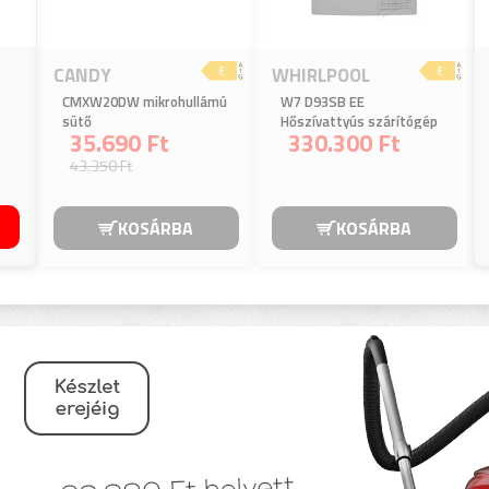
CANDY
WHIRLPOOL
CMXW20DW mikrohullámú
W7 D93SB EE
sütő
Hőszívattyús szárítógép
35.690 Ft
330.300 Ft
43.350 Ft
KOSÁRBA
KOSÁRBA