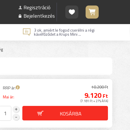
Regisztráció
Bejelentkezés
3 ok, amiért le fogod cserélni a régi
kávéfőződet a Krups Mini ...
ég
10.200 Ft
RRP ár:
9.120
Ft
Mai ár:
(7.181 Ft + 27% ÁFA)